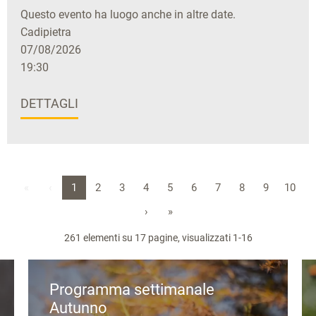
Questo evento ha luogo anche in altre date.
Cadipietra
07/08/2026
19:30
DETTAGLI
«
‹
1
2
3
4
5
6
7
8
9
10
›
»
261 elementi su 17 pagine, visualizzati 1-16
Programma settimanale
Autunno