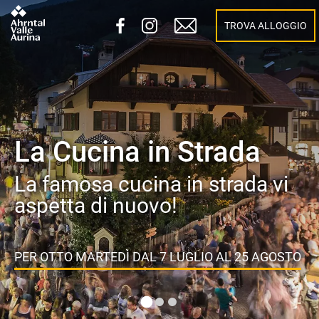
TROVA ALLOGGIO
Festa di Ferragosto a
Campo Tures 2026
Una festa per tutti i sensi!
MI INTERESSA