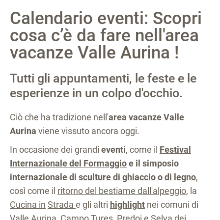
Calendario eventi: Scopri
cosa c’è da fare nell'area
vacanze Valle Aurina !
Tutti gli appuntamenti, le feste e le
esperienze in un colpo d'occhio.
Ciò che ha tradizione nell'
area vacanze Valle
Aurina
viene vissuto ancora oggi.
In occasione dei grandi
eventi
, come il
Festival
Internazionale del Formaggio
e il simposio
internazionale di
sculture di ghiaccio
o
di legno
,
così come il
ritorno del bestiame dall'alpeggio
, la
Cucina in
Strada
e gli altri
highlight
nei comuni di
Valle Aurina, Campo Tures, Predoi e Selva dei