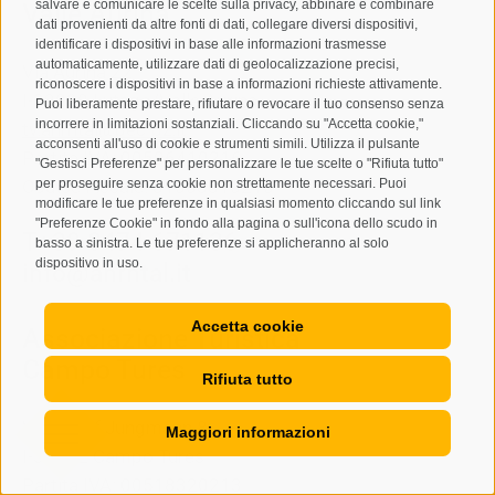
salvare e comunicare le scelte sulla privacy, abbinare e combinare
Valle Aurina
dati provenienti da altre fonti di dati, collegare diversi dispositivi,
identificare i dispositivi in base alle informazioni trasmesse
automaticamente, utilizzare dati di geolocalizzazione precisi,
Via Aurina 22
riconoscere i dispositivi in base a informazioni richieste attivamente.
I-39030
Lutago/Valle Aurina
Puoi liberamente prestare, rifiutare o revocare il tuo consenso senza
incorrere in limitazioni sostanziali. Cliccando su "Accetta cookie,"
tv.ahrntal@pec-bz.it
acconsenti all'uso di cookie e strumenti simili. Utilizza il pulsante
Partita IVA: 00506410216
"Gestisci Preferenze" per personalizzare le tue scelte o "Rifiuta tutto"
Codice Fiscale: 81008810210
per proseguire senza cookie non strettamente necessari. Puoi
modificare le tue preferenze in qualsiasi momento cliccando sul link
"Preferenze Cookie" in fondo alla pagina o sull'icona dello scudo in
T
+39 0474 671136
basso a sinistra. Le tue preferenze si applicheranno al solo
dispositivo in uso.
info@ahrntal.it
Accetta cookie
Associazione Turistica
Campo Tures
Rifiuta tutto
Via Josef Jungmann 8
Maggiori informazioni
I-39032
Campo Tures
Partita IVA: 00518320213