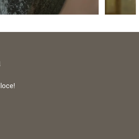
a
eloce!