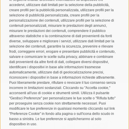
Registrazione Newsletter
accedervi, utilizzare dati limitati per la selezione della pubblicità,
creare profili per la pubblicità personalizzata, utilizzare profili per la
selezione di pubblicità personalizzata, creare profili per la
personalizzazione dei contenuti, utilizzare profili per la selezione di
contenuti personalizzati, misurare le prestazioni degli annunci,
misurare le prestazioni dei contenuti, comprendere il pubblico
attraverso statistiche o la combinazione di dati provenienti da fonti
diverse, sviluppare e migliorare i servizi, utilizzare dati limitati per la
selezione dei contenuti, garantire la sicurezza, prevenire e rilevare
Letto e compreso la
privacy policy
, autorizzo il Titolare al
frodi, correggere errori, erogare e presentare pubblicità e contenuto,
trattamento dei dati personali
salvare e comunicare le scelte sulla privacy, abbinare e combinare
dati provenienti da altre fonti di dati, collegare diversi dispositivi,
identificare i dispositivi in base alle informazioni trasmesse
ABBONARSI
automaticamente, utilizzare dati di geolocalizzazione precisi,
riconoscere i dispositivi in base a informazioni richieste attivamente.
Puoi liberamente prestare, rifiutare o revocare il tuo consenso senza
incorrere in limitazioni sostanziali. Cliccando su "Accetta cookie,"
acconsenti all'uso di cookie e strumenti simili. Utilizza il pulsante
"Gestisci Preferenze" per personalizzare le tue scelte o "Rifiuta tutto"
per proseguire senza cookie non strettamente necessari. Puoi
Mappa del sito
Credits
Cookie Policy
Privacy
•
•
•
•
modificare le tue preferenze in qualsiasi momento cliccando sul link
"Preferenze Cookie" in fondo alla pagina o sull'icona dello scudo in
Preferenze Cookies
created with passion by
•
basso a sinistra. Le tue preferenze si applicheranno al solo
dispositivo in uso.