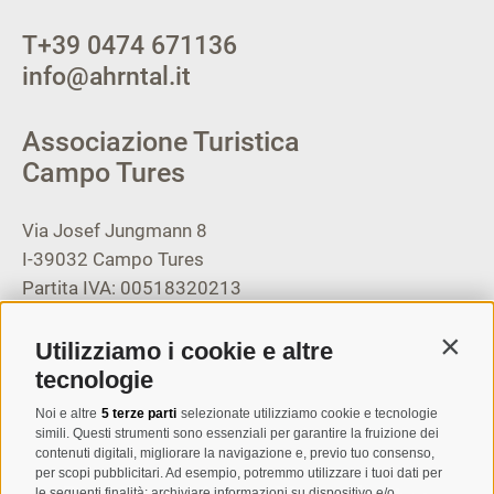
T
+39 0474 671136
info@ahrntal.it
Associazione Turistica
Campo Tures
Via Josef Jungmann 8
I-39032
Campo Tures
Partita IVA: 00518320213
T
+39 0474 678076
Utilizziamo i cookie e altre
Contin
info@taufers.com
tecnologie
Noi e altre
5 terze parti
selezionate utilizziamo cookie e tecnologie
simili. Questi strumenti sono essenziali per garantire la fruizione dei
contenuti digitali, migliorare la navigazione e, previo tuo consenso,
per scopi pubblicitari. Ad esempio, potremmo utilizzare i tuoi dati per
le seguenti finalità: archiviare informazioni su dispositivo e/o