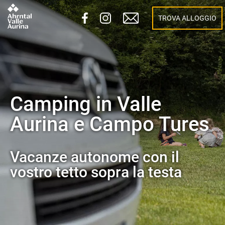
TROVA ALLOGGIO
Camping in Valle
Aurina e Campo Tures
Vacanze autonome con il
vostro tetto sopra la testa