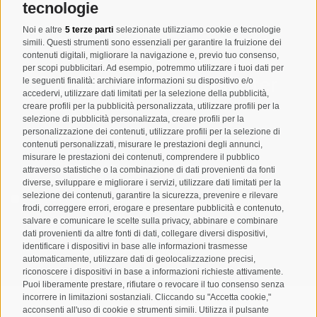
info@taufers.com
tecnologie
Noi e altre
5 terze parti
selezionate utilizziamo cookie e tecnologie
simili. Questi strumenti sono essenziali per garantire la fruizione dei
contenuti digitali, migliorare la navigazione e, previo tuo consenso,
per scopi pubblicitari. Ad esempio, potremmo utilizzare i tuoi dati per
Registrazione Newsletter
le seguenti finalità: archiviare informazioni su dispositivo e/o
accedervi, utilizzare dati limitati per la selezione della pubblicità,
creare profili per la pubblicità personalizzata, utilizzare profili per la
selezione di pubblicità personalizzata, creare profili per la
personalizzazione dei contenuti, utilizzare profili per la selezione di
contenuti personalizzati, misurare le prestazioni degli annunci,
misurare le prestazioni dei contenuti, comprendere il pubblico
attraverso statistiche o la combinazione di dati provenienti da fonti
diverse, sviluppare e migliorare i servizi, utilizzare dati limitati per la
selezione dei contenuti, garantire la sicurezza, prevenire e rilevare
Letto e compreso la
privacy policy
, autorizzo il Titolare al
frodi, correggere errori, erogare e presentare pubblicità e contenuto,
trattamento dei dati personali
salvare e comunicare le scelte sulla privacy, abbinare e combinare
dati provenienti da altre fonti di dati, collegare diversi dispositivi,
identificare i dispositivi in base alle informazioni trasmesse
ABBONARSI
automaticamente, utilizzare dati di geolocalizzazione precisi,
riconoscere i dispositivi in base a informazioni richieste attivamente.
Puoi liberamente prestare, rifiutare o revocare il tuo consenso senza
incorrere in limitazioni sostanziali. Cliccando su "Accetta cookie,"
acconsenti all'uso di cookie e strumenti simili. Utilizza il pulsante