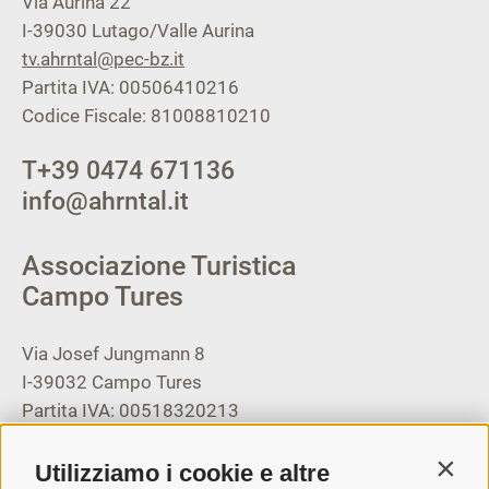
Via Aurina 22
I-39030
Lutago/Valle Aurina
tv.ahrntal@pec-bz.it
Partita IVA: 00506410216
Codice Fiscale: 81008810210
T
+39 0474 671136
info@ahrntal.it
Associazione Turistica
Campo Tures
Via Josef Jungmann 8
I-39032
Campo Tures
Partita IVA: 00518320213
T
+39 0474 678076
Utilizziamo i cookie e altre
Contin