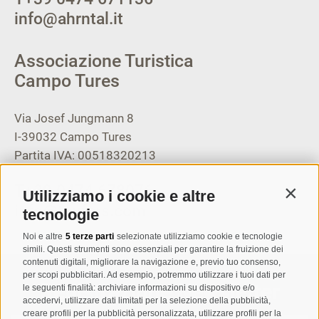
info@ahrntal.it
Associazione Turistica
Campo Tures
Via Josef Jungmann 8
I-39032
Campo Tures
Partita IVA: 00518320213
T
+39 0474 678076
Utilizziamo i cookie e altre
Contin
info@taufers.com
tecnologie
Noi e altre
5 terze parti
selezionate utilizziamo cookie e tecnologie
simili. Questi strumenti sono essenziali per garantire la fruizione dei
contenuti digitali, migliorare la navigazione e, previo tuo consenso,
per scopi pubblicitari. Ad esempio, potremmo utilizzare i tuoi dati per
Registrazione Newsletter
le seguenti finalità: archiviare informazioni su dispositivo e/o
accedervi, utilizzare dati limitati per la selezione della pubblicità,
creare profili per la pubblicità personalizzata, utilizzare profili per la