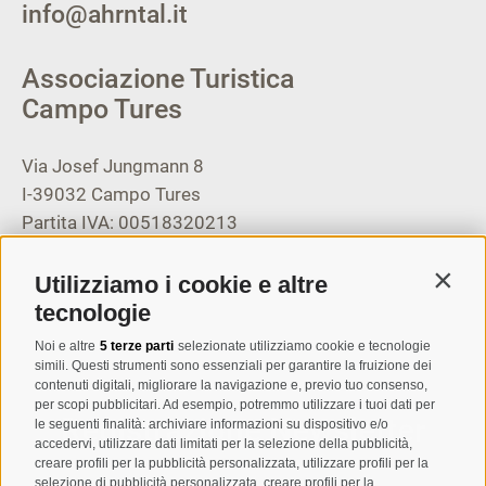
info@ahrntal.it
Associazione Turistica
Campo Tures
Via Josef Jungmann 8
I-39032
Campo Tures
Partita IVA: 00518320213
T
+39 0474 678076
Utilizziamo i cookie e altre
Contin
info@taufers.com
tecnologie
Noi e altre
5 terze parti
selezionate utilizziamo cookie e tecnologie
simili. Questi strumenti sono essenziali per garantire la fruizione dei
contenuti digitali, migliorare la navigazione e, previo tuo consenso,
per scopi pubblicitari. Ad esempio, potremmo utilizzare i tuoi dati per
Registrazione Newsletter
le seguenti finalità: archiviare informazioni su dispositivo e/o
accedervi, utilizzare dati limitati per la selezione della pubblicità,
creare profili per la pubblicità personalizzata, utilizzare profili per la
selezione di pubblicità personalizzata, creare profili per la