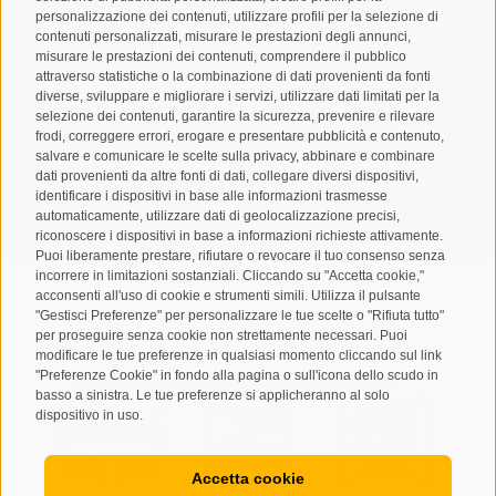
personalizzazione dei contenuti, utilizzare profili per la selezione di
contenuti personalizzati, misurare le prestazioni degli annunci,
misurare le prestazioni dei contenuti, comprendere il pubblico
attraverso statistiche o la combinazione di dati provenienti da fonti
diverse, sviluppare e migliorare i servizi, utilizzare dati limitati per la
selezione dei contenuti, garantire la sicurezza, prevenire e rilevare
Letto e compreso la
privacy policy
, autorizzo il Titolare al
frodi, correggere errori, erogare e presentare pubblicità e contenuto,
trattamento dei dati personali
salvare e comunicare le scelte sulla privacy, abbinare e combinare
dati provenienti da altre fonti di dati, collegare diversi dispositivi,
ABBONARSI
identificare i dispositivi in base alle informazioni trasmesse
automaticamente, utilizzare dati di geolocalizzazione precisi,
riconoscere i dispositivi in base a informazioni richieste attivamente.
Puoi liberamente prestare, rifiutare o revocare il tuo consenso senza
incorrere in limitazioni sostanziali. Cliccando su "Accetta cookie,"
acconsenti all'uso di cookie e strumenti simili. Utilizza il pulsante
"Gestisci Preferenze" per personalizzare le tue scelte o "Rifiuta tutto"
per proseguire senza cookie non strettamente necessari. Puoi
Mappa del sito
Credits
Cookie Policy
Privacy
•
•
•
•
modificare le tue preferenze in qualsiasi momento cliccando sul link
"Preferenze Cookie" in fondo alla pagina o sull'icona dello scudo in
Preferenze Cookies
created with passion by
•
basso a sinistra. Le tue preferenze si applicheranno al solo
dispositivo in uso.
Accetta cookie