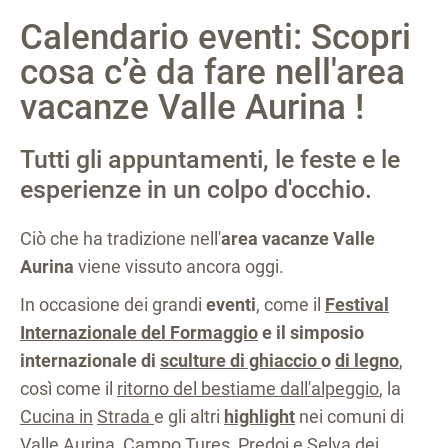
Calendario eventi: Scopri
cosa c’è da fare nell'area
vacanze Valle Aurina !
Tutti gli appuntamenti, le feste e le
esperienze in un colpo d'occhio.
Ciò che ha tradizione nell'
area vacanze Valle
Aurina
viene vissuto ancora oggi.
In occasione dei grandi
eventi
, come il
Festival
Internazionale del Formaggio
e il simposio
internazionale di
sculture di ghiaccio
o
di legno
,
così come il
ritorno del bestiame dall'alpeggio
, la
Cucina in
Strada
e gli altri
highlight
nei comuni di
Valle Aurina, Campo Tures, Predoi e Selva dei