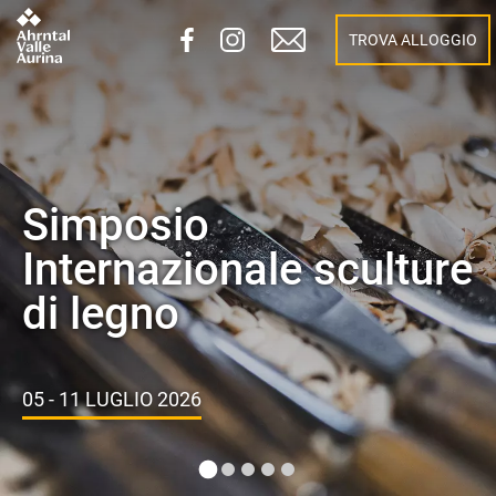
TROVA ALLOGGIO
La Cucina in Strada
La famosa cucina in strada vi
aspetta di nuovo!
PER OTTO MARTEDÌ DAL 7 LUGLIO AL 25 AGOSTO