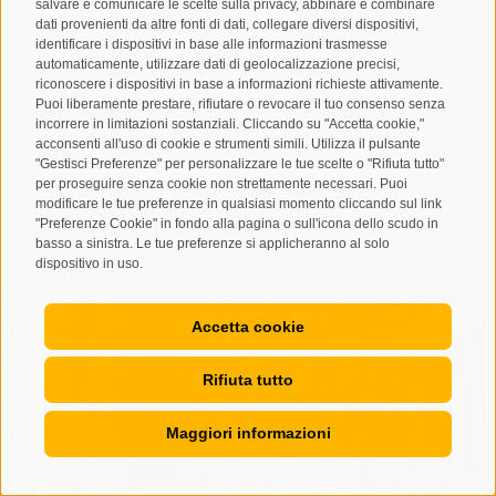
e 14:00-18:30
salvare e comunicare le scelte sulla privacy, abbinare e combinare
dati provenienti da altre fonti di dati, collegare diversi dispositivi,
identificare i dispositivi in base alle informazioni trasmesse
automaticamente, utilizzare dati di geolocalizzazione precisi,
Questo evento ha luogo anche in altre date.
riconoscere i dispositivi in base a informazioni richieste attivamente.
San Giovanni
Puoi liberamente prestare, rifiutare o revocare il tuo consenso senza
05/08/2026
incorrere in limitazioni sostanziali. Cliccando su "Accetta cookie,"
acconsenti all'uso di cookie e strumenti simili. Utilizza il pulsante
14:00
"Gestisci Preferenze" per personalizzare le tue scelte o "Rifiuta tutto"
per proseguire senza cookie non strettamente necessari. Puoi
DETTAGLI
PRENOTA ONLINE
modificare le tue preferenze in qualsiasi momento cliccando sul link
"Preferenze Cookie" in fondo alla pagina o sull'icona dello scudo in
basso a sinistra. Le tue preferenze si applicheranno al solo
dispositivo in uso.
Accetta cookie
Rifiuta tutto
Maggiori informazioni