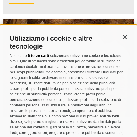
Utilizziamo i cookie e altre
Contin
tecnologie
Noi e altre
5 terze parti
selezionate utilizziamo cookie e tecnologie
simili. Questi strumenti sono essenziali per garantire la fruizione dei
contenuti digitali, migliorare la navigazione e, previo tuo consenso,
per scopi pubblicitari. Ad esempio, potremmo utilizzare i tuoi dati per
le seguenti finalità: archiviare informazioni su dispositivo e/o
accedervi, utilizzare dati limitati per la selezione della pubblicità,
creare profili per la pubblicità personalizzata, utilizzare profili per la
selezione di pubblicità personalizzata, creare profili per la
personalizzazione dei contenuti, utilizzare profili per la selezione di
contenuti personalizzati, misurare le prestazioni degli annunci,
misurare le prestazioni dei contenuti, comprendere il pubblico
attraverso statistiche o la combinazione di dati provenienti da fonti
diverse, sviluppare e migliorare i servizi, utilizzare dati limitati per la
Museo mineralogico 09:30-12:00
selezione dei contenuti, garantire la sicurezza, prevenire e rilevare
frodi, correggere errori, erogare e presentare pubblicità e contenuto,