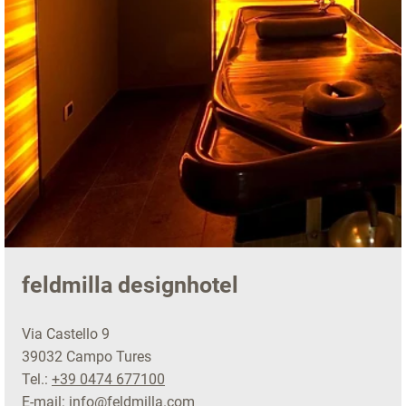
feldmilla designhotel
Via Castello 9
39032 Campo Tures
Tel.:
+39 0474 677100
E-mail:
info@feldmilla.com