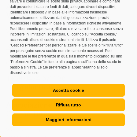
salvare e comunicare le scelte sulla privacy, abbinare e combinare
Associazione Turistica
dati provenienti da altre fonti di dati, collegare diversi dispositivi,
identificare i dispositivi in base alle informazioni trasmesse
Valle Aurina
automaticamente, utilizzare dati di geolocalizzazione precisi,
riconoscere i dispositivi in base a informazioni richieste attivamente.
Puoi liberamente prestare, rifiutare o revocare il tuo consenso senza
Via Aurina 22
incorrere in limitazioni sostanziali. Cliccando su "Accetta cookie,"
I-39030
Lutago/Valle Aurina
acconsenti all'uso di cookie e strumenti simili. Utilizza il pulsante
"Gestisci Preferenze" per personalizzare le tue scelte o "Rifiuta tutto"
tv.ahrntal@pec-bz.it
per proseguire senza cookie non strettamente necessari. Puoi
Partita IVA: 00506410216
modificare le tue preferenze in qualsiasi momento cliccando sul link
"Preferenze Cookie" in fondo alla pagina o sull'icona dello scudo in
Codice Fiscale: 81008810210
basso a sinistra. Le tue preferenze si applicheranno al solo
dispositivo in uso.
T
+39 0474 671136
info@ahrntal.it
Accetta cookie
Associazione Turistica
Rifiuta tutto
Campo Tures
Maggiori informazioni
Via Josef Jungmann 8