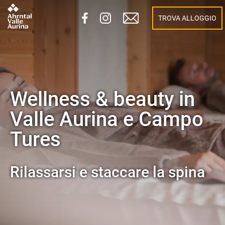
TROVA ALLOGGIO
Wellness & beauty in
Valle Aurina e Campo
Tures
Rilassarsi e staccare la spina