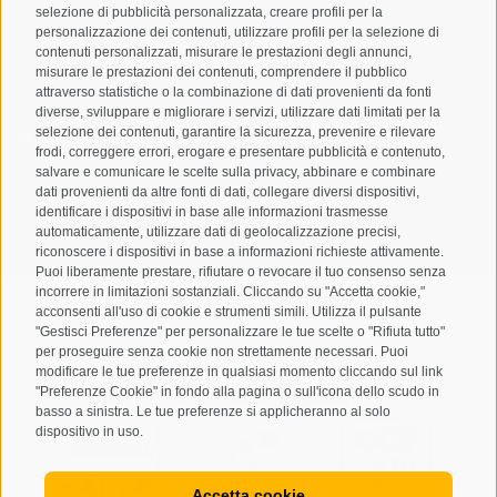
selezione di pubblicità personalizzata, creare profili per la
personalizzazione dei contenuti, utilizzare profili per la selezione di
contenuti personalizzati, misurare le prestazioni degli annunci,
misurare le prestazioni dei contenuti, comprendere il pubblico
attraverso statistiche o la combinazione di dati provenienti da fonti
diverse, sviluppare e migliorare i servizi, utilizzare dati limitati per la
selezione dei contenuti, garantire la sicurezza, prevenire e rilevare
Letto e compreso la
privacy policy
, autorizzo il Titolare al
frodi, correggere errori, erogare e presentare pubblicità e contenuto,
trattamento dei dati personali
salvare e comunicare le scelte sulla privacy, abbinare e combinare
dati provenienti da altre fonti di dati, collegare diversi dispositivi,
ABBONARSI
identificare i dispositivi in base alle informazioni trasmesse
automaticamente, utilizzare dati di geolocalizzazione precisi,
riconoscere i dispositivi in base a informazioni richieste attivamente.
Puoi liberamente prestare, rifiutare o revocare il tuo consenso senza
incorrere in limitazioni sostanziali. Cliccando su "Accetta cookie,"
acconsenti all'uso di cookie e strumenti simili. Utilizza il pulsante
"Gestisci Preferenze" per personalizzare le tue scelte o "Rifiuta tutto"
per proseguire senza cookie non strettamente necessari. Puoi
Mappa del sito
Credits
Cookie Policy
Privacy
•
•
•
•
modificare le tue preferenze in qualsiasi momento cliccando sul link
"Preferenze Cookie" in fondo alla pagina o sull'icona dello scudo in
Preferenze Cookies
created with passion by
•
basso a sinistra. Le tue preferenze si applicheranno al solo
dispositivo in uso.
Accetta cookie