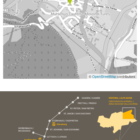
©
OpenStreetMap
contributors