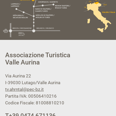
Associazione Turistica
Valle Aurina
Via Aurina 22
I-39030
Lutago/Valle Aurina
tv.ahrntal@pec-bz.it
Partita IVA: 00506410216
Codice Fiscale: 81008810210
T
+39 0474 671136