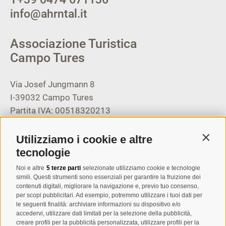
info@ahrntal.it
Associazione Turistica
Campo Tures
Via Josef Jungmann 8
I-39032
Campo Tures
Partita IVA: 00518320213
T
+39 0474 678076
Utilizziamo i cookie e altre
Contin
info@taufers.com
tecnologie
Noi e altre
5 terze parti
selezionate utilizziamo cookie e tecnologie
simili. Questi strumenti sono essenziali per garantire la fruizione dei
contenuti digitali, migliorare la navigazione e, previo tuo consenso,
per scopi pubblicitari. Ad esempio, potremmo utilizzare i tuoi dati per
Registrazione Newsletter
le seguenti finalità: archiviare informazioni su dispositivo e/o
accedervi, utilizzare dati limitati per la selezione della pubblicità,
creare profili per la pubblicità personalizzata, utilizzare profili per la