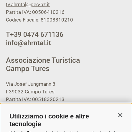
tv.ahrntal@pec-bz.it
Partita IVA: 00506410216
Codice Fiscale: 81008810210
T
+39 0474 671136
info@ahrntal.it
Associazione Turistica
Campo Tures
Via Josef Jungmann 8
I-39032
Campo Tures
Partita IVA: 00518320213
T
+39 0474 678076
Utilizziamo i cookie e altre
Contin
info@taufers.com
tecnologie