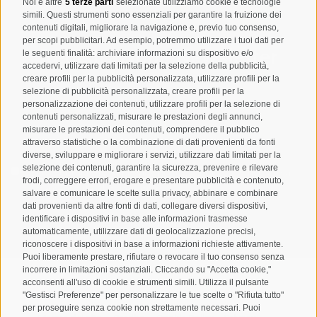
Noi e altre
5 terze parti
selezionate utilizziamo cookie e tecnologie
simili. Questi strumenti sono essenziali per garantire la fruizione dei
contenuti digitali, migliorare la navigazione e, previo tuo consenso,
per scopi pubblicitari. Ad esempio, potremmo utilizzare i tuoi dati per
Registrazione Newsletter
le seguenti finalità: archiviare informazioni su dispositivo e/o
accedervi, utilizzare dati limitati per la selezione della pubblicità,
creare profili per la pubblicità personalizzata, utilizzare profili per la
selezione di pubblicità personalizzata, creare profili per la
personalizzazione dei contenuti, utilizzare profili per la selezione di
contenuti personalizzati, misurare le prestazioni degli annunci,
misurare le prestazioni dei contenuti, comprendere il pubblico
attraverso statistiche o la combinazione di dati provenienti da fonti
diverse, sviluppare e migliorare i servizi, utilizzare dati limitati per la
selezione dei contenuti, garantire la sicurezza, prevenire e rilevare
Letto e compreso la
privacy policy
, autorizzo il Titolare al
frodi, correggere errori, erogare e presentare pubblicità e contenuto,
trattamento dei dati personali
salvare e comunicare le scelte sulla privacy, abbinare e combinare
dati provenienti da altre fonti di dati, collegare diversi dispositivi,
ABBONARSI
identificare i dispositivi in base alle informazioni trasmesse
automaticamente, utilizzare dati di geolocalizzazione precisi,
riconoscere i dispositivi in base a informazioni richieste attivamente.
Puoi liberamente prestare, rifiutare o revocare il tuo consenso senza
incorrere in limitazioni sostanziali. Cliccando su "Accetta cookie,"
acconsenti all'uso di cookie e strumenti simili. Utilizza il pulsante
"Gestisci Preferenze" per personalizzare le tue scelte o "Rifiuta tutto"
per proseguire senza cookie non strettamente necessari. Puoi