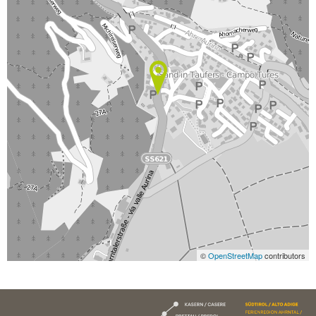
©
OpenStreetMap
contributors