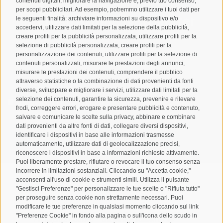
contenuti digitali, migliorare la navigazione e, previo tuo consenso,
per scopi pubblicitari. Ad esempio, potremmo utilizzare i tuoi dati per
Registrazione Newsletter
le seguenti finalità: archiviare informazioni su dispositivo e/o
accedervi, utilizzare dati limitati per la selezione della pubblicità,
creare profili per la pubblicità personalizzata, utilizzare profili per la
selezione di pubblicità personalizzata, creare profili per la
personalizzazione dei contenuti, utilizzare profili per la selezione di
contenuti personalizzati, misurare le prestazioni degli annunci,
misurare le prestazioni dei contenuti, comprendere il pubblico
attraverso statistiche o la combinazione di dati provenienti da fonti
diverse, sviluppare e migliorare i servizi, utilizzare dati limitati per la
selezione dei contenuti, garantire la sicurezza, prevenire e rilevare
Letto e compreso la
privacy policy
, autorizzo il Titolare al
frodi, correggere errori, erogare e presentare pubblicità e contenuto,
trattamento dei dati personali
salvare e comunicare le scelte sulla privacy, abbinare e combinare
dati provenienti da altre fonti di dati, collegare diversi dispositivi,
ABBONARSI
identificare i dispositivi in base alle informazioni trasmesse
automaticamente, utilizzare dati di geolocalizzazione precisi,
riconoscere i dispositivi in base a informazioni richieste attivamente.
Puoi liberamente prestare, rifiutare o revocare il tuo consenso senza
incorrere in limitazioni sostanziali. Cliccando su "Accetta cookie,"
acconsenti all'uso di cookie e strumenti simili. Utilizza il pulsante
"Gestisci Preferenze" per personalizzare le tue scelte o "Rifiuta tutto"
per proseguire senza cookie non strettamente necessari. Puoi
Mappa del sito
Credits
Cookie Policy
Privacy
•
•
•
•
modificare le tue preferenze in qualsiasi momento cliccando sul link
"Preferenze Cookie" in fondo alla pagina o sull'icona dello scudo in
Preferenze Cookies
created with passion by
•