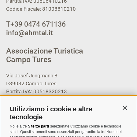
Partita IVA: 00506410216
Codice Fiscale: 81008810210
T
+39 0474 671136
info@ahrntal.it
Associazione Turistica
Campo Tures
Via Josef Jungmann 8
I-39032
Campo Tures
Partita IVA: 00518320213
T
+39 0474 678076
Utilizziamo i cookie e altre
Contin
info@taufers.com
tecnologie
Noi e altre
5 terze parti
selezionate utilizziamo cookie e tecnologie
simili. Questi strumenti sono essenziali per garantire la fruizione dei