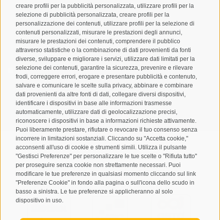
creare profili per la pubblicità personalizzata, utilizzare profili per la
selezione di pubblicità personalizzata, creare profili per la
personalizzazione dei contenuti, utilizzare profili per la selezione di
contenuti personalizzati, misurare le prestazioni degli annunci,
misurare le prestazioni dei contenuti, comprendere il pubblico
attraverso statistiche o la combinazione di dati provenienti da fonti
diverse, sviluppare e migliorare i servizi, utilizzare dati limitati per la
selezione dei contenuti, garantire la sicurezza, prevenire e rilevare
Letto e compreso la
privacy policy
, autorizzo il Titolare al
frodi, correggere errori, erogare e presentare pubblicità e contenuto,
trattamento dei dati personali
salvare e comunicare le scelte sulla privacy, abbinare e combinare
dati provenienti da altre fonti di dati, collegare diversi dispositivi,
identificare i dispositivi in base alle informazioni trasmesse
ABBONARSI
automaticamente, utilizzare dati di geolocalizzazione precisi,
riconoscere i dispositivi in base a informazioni richieste attivamente.
Puoi liberamente prestare, rifiutare o revocare il tuo consenso senza
incorrere in limitazioni sostanziali. Cliccando su "Accetta cookie,"
acconsenti all'uso di cookie e strumenti simili. Utilizza il pulsante
"Gestisci Preferenze" per personalizzare le tue scelte o "Rifiuta tutto"
per proseguire senza cookie non strettamente necessari. Puoi
Mappa del sito
Credits
Cookie Policy
Privacy
•
•
•
•
modificare le tue preferenze in qualsiasi momento cliccando sul link
"Preferenze Cookie" in fondo alla pagina o sull'icona dello scudo in
Preferenze Cookies
created with passion by
•
basso a sinistra. Le tue preferenze si applicheranno al solo
dispositivo in uso.