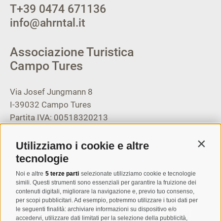
T
+39 0474 671136
info@ahrntal.it
Associazione Turistica
Campo Tures
Via Josef Jungmann 8
I-39032
Campo Tures
Partita IVA: 00518320213
T
+39 0474 678076
Utilizziamo i cookie e altre
Contin
info@taufers.com
tecnologie
Noi e altre
5 terze parti
selezionate utilizziamo cookie e tecnologie
simili. Questi strumenti sono essenziali per garantire la fruizione dei
contenuti digitali, migliorare la navigazione e, previo tuo consenso,
per scopi pubblicitari. Ad esempio, potremmo utilizzare i tuoi dati per
Registrazione Newsletter
le seguenti finalità: archiviare informazioni su dispositivo e/o
accedervi, utilizzare dati limitati per la selezione della pubblicità,