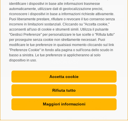
identificare i dispositivi in base alle informazioni trasmesse
automaticamente, utilizzare dati di geolocalizzazione precisi,
riconoscere i dispositivi in base a informazioni richieste attivamente.
Puoi liberamente prestare, rifiutare o revocare il tuo consenso senza
incorrere in limitazioni sostanziali. Cliccando su "Accetta cookie,"
acconsenti all'uso di cookie e strumenti simili. Utilizza il pulsante
"Gestisci Preferenze" per personalizzare le tue scelte o "Rifiuta tutto"
per proseguire senza cookie non strettamente necessari. Puoi
Letto e compreso la
privacy policy
, autorizzo il Titolare al
modificare le tue preferenze in qualsiasi momento cliccando sul link
trattamento dei dati personali
"Preferenze Cookie" in fondo alla pagina o sull'icona dello scudo in
basso a sinistra. Le tue preferenze si applicheranno al solo
dispositivo in uso.
ABBONARSI
Accetta cookie
Rifiuta tutto
Mappa del sito
Credits
Cookie Policy
Privacy
•
•
•
•
Maggiori informazioni
Preferenze Cookies
created with passion by
•