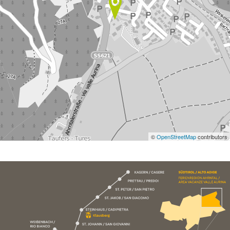
©
OpenStreetMap
contributors