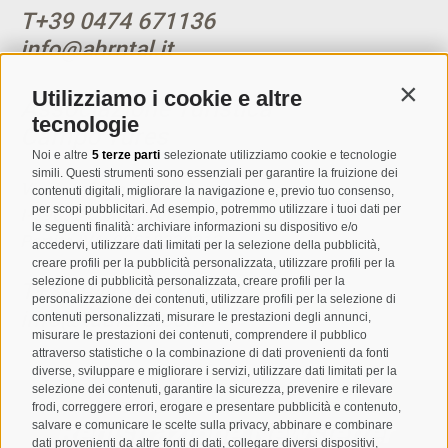
T
+39 0474 671136
info@ahrntal.it
Utilizziamo i cookie e altre
Contin
Associazione Turistica
tecnologie
Campo Tures
Noi e altre
5 terze parti
selezionate utilizziamo cookie e tecnologie
simili. Questi strumenti sono essenziali per garantire la fruizione dei
Via Josef Jungmann 8
contenuti digitali, migliorare la navigazione e, previo tuo consenso,
per scopi pubblicitari. Ad esempio, potremmo utilizzare i tuoi dati per
I-39032
Campo Tures
le seguenti finalità: archiviare informazioni su dispositivo e/o
Partita IVA: 00518320213
accedervi, utilizzare dati limitati per la selezione della pubblicità,
creare profili per la pubblicità personalizzata, utilizzare profili per la
selezione di pubblicità personalizzata, creare profili per la
T
+39 0474 678076
personalizzazione dei contenuti, utilizzare profili per la selezione di
info@taufers.com
contenuti personalizzati, misurare le prestazioni degli annunci,
misurare le prestazioni dei contenuti, comprendere il pubblico
attraverso statistiche o la combinazione di dati provenienti da fonti
diverse, sviluppare e migliorare i servizi, utilizzare dati limitati per la
selezione dei contenuti, garantire la sicurezza, prevenire e rilevare
frodi, correggere errori, erogare e presentare pubblicità e contenuto,
Registrazione Newsletter
salvare e comunicare le scelte sulla privacy, abbinare e combinare
dati provenienti da altre fonti di dati, collegare diversi dispositivi,