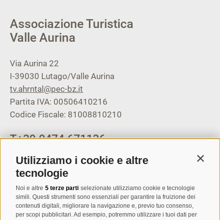
Associazione Turistica
Valle Aurina
Via Aurina 22
I-39030
Lutago/Valle Aurina
tv.ahrntal@pec-bz.it
Partita IVA: 00506410216
Codice Fiscale: 81008810210
T
+39 0474 671136
info@ahrntal.it
Utilizziamo i cookie e altre
Contin
tecnologie
Associazione Turistica
Noi e altre
5 terze parti
selezionate utilizziamo cookie e tecnologie
Campo Tures
simili. Questi strumenti sono essenziali per garantire la fruizione dei
contenuti digitali, migliorare la navigazione e, previo tuo consenso,
per scopi pubblicitari. Ad esempio, potremmo utilizzare i tuoi dati per