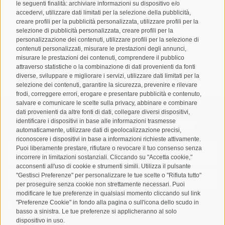
Via Josef Jungmann 8
le seguenti finalità: archiviare informazioni su dispositivo e/o
accedervi, utilizzare dati limitati per la selezione della pubblicità,
I-39032
Campo Tures
creare profili per la pubblicità personalizzata, utilizzare profili per la
Partita IVA: 00518320213
selezione di pubblicità personalizzata, creare profili per la
personalizzazione dei contenuti, utilizzare profili per la selezione di
contenuti personalizzati, misurare le prestazioni degli annunci,
T
+39 0474 678076
misurare le prestazioni dei contenuti, comprendere il pubblico
info@taufers.com
attraverso statistiche o la combinazione di dati provenienti da fonti
diverse, sviluppare e migliorare i servizi, utilizzare dati limitati per la
selezione dei contenuti, garantire la sicurezza, prevenire e rilevare
frodi, correggere errori, erogare e presentare pubblicità e contenuto,
salvare e comunicare le scelte sulla privacy, abbinare e combinare
dati provenienti da altre fonti di dati, collegare diversi dispositivi,
Registrazione Newsletter
identificare i dispositivi in base alle informazioni trasmesse
automaticamente, utilizzare dati di geolocalizzazione precisi,
riconoscere i dispositivi in base a informazioni richieste attivamente.
Puoi liberamente prestare, rifiutare o revocare il tuo consenso senza
incorrere in limitazioni sostanziali. Cliccando su "Accetta cookie,"
acconsenti all'uso di cookie e strumenti simili. Utilizza il pulsante
"Gestisci Preferenze" per personalizzare le tue scelte o "Rifiuta tutto"
per proseguire senza cookie non strettamente necessari. Puoi
modificare le tue preferenze in qualsiasi momento cliccando sul link
"Preferenze Cookie" in fondo alla pagina o sull'icona dello scudo in
Letto e compreso la
privacy policy
, autorizzo il Titolare al
basso a sinistra. Le tue preferenze si applicheranno al solo
trattamento dei dati personali
dispositivo in uso.