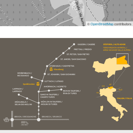
©
OpenStreetMap
contributors