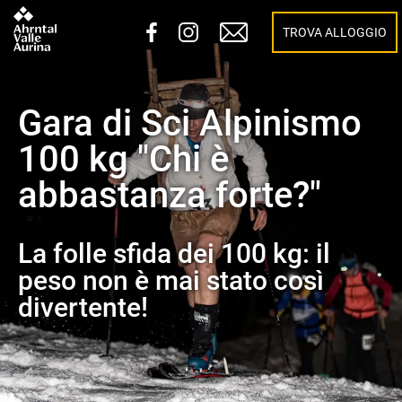
TROVA ALLOGGIO
Gara di Sci Alpinismo
100 kg "Chi è
abbastanza forte?"
La folle sfida dei 100 kg: il
peso non è mai stato così
divertente!