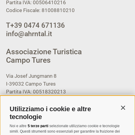
Partita IVA: 00506410216
Codice Fiscale: 81008810210
T
+39 0474 671136
info@ahrntal.it
Associazione Turistica
Campo Tures
Via Josef Jungmann 8
I-39032
Campo Tures
Partita IVA: 00518320213
T
+39 0474 678076
Utilizziamo i cookie e altre
Contin
info@taufers.com
tecnologie
Noi e altre
5 terze parti
selezionate utilizziamo cookie e tecnologie
simili. Questi strumenti sono essenziali per garantire la fruizione dei