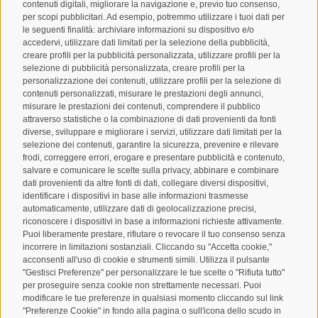
contenuti digitali, migliorare la navigazione e, previo tuo consenso,
per scopi pubblicitari. Ad esempio, potremmo utilizzare i tuoi dati per
Registrazione Newsletter
le seguenti finalità: archiviare informazioni su dispositivo e/o
accedervi, utilizzare dati limitati per la selezione della pubblicità,
creare profili per la pubblicità personalizzata, utilizzare profili per la
selezione di pubblicità personalizzata, creare profili per la
personalizzazione dei contenuti, utilizzare profili per la selezione di
contenuti personalizzati, misurare le prestazioni degli annunci,
misurare le prestazioni dei contenuti, comprendere il pubblico
attraverso statistiche o la combinazione di dati provenienti da fonti
diverse, sviluppare e migliorare i servizi, utilizzare dati limitati per la
selezione dei contenuti, garantire la sicurezza, prevenire e rilevare
Letto e compreso la
privacy policy
, autorizzo il Titolare al
frodi, correggere errori, erogare e presentare pubblicità e contenuto,
trattamento dei dati personali
salvare e comunicare le scelte sulla privacy, abbinare e combinare
dati provenienti da altre fonti di dati, collegare diversi dispositivi,
identificare i dispositivi in base alle informazioni trasmesse
ABBONARSI
automaticamente, utilizzare dati di geolocalizzazione precisi,
riconoscere i dispositivi in base a informazioni richieste attivamente.
Puoi liberamente prestare, rifiutare o revocare il tuo consenso senza
incorrere in limitazioni sostanziali. Cliccando su "Accetta cookie,"
acconsenti all'uso di cookie e strumenti simili. Utilizza il pulsante
"Gestisci Preferenze" per personalizzare le tue scelte o "Rifiuta tutto"
per proseguire senza cookie non strettamente necessari. Puoi
Mappa del sito
Credits
Cookie Policy
Privacy
•
•
•
•
modificare le tue preferenze in qualsiasi momento cliccando sul link
"Preferenze Cookie" in fondo alla pagina o sull'icona dello scudo in
Preferenze Cookies
created with passion by
•