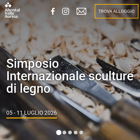
TROVA ALLOGGIO
La Cucina in Strada
La famosa cucina in strada vi
aspetta di nuovo!
PER OTTO MARTEDÌ DAL 7 LUGLIO AL 25 AGOSTO