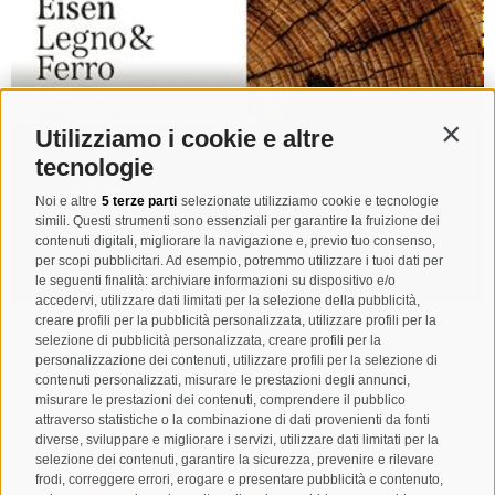
Utilizziamo i cookie e altre
Contin
tecnologie
Noi e altre
5 terze parti
selezionate utilizziamo cookie e tecnologie
simili. Questi strumenti sono essenziali per garantire la fruizione dei
contenuti digitali, migliorare la navigazione e, previo tuo consenso,
per scopi pubblicitari. Ad esempio, potremmo utilizzare i tuoi dati per
le seguenti finalità: archiviare informazioni su dispositivo e/o
accedervi, utilizzare dati limitati per la selezione della pubblicità,
creare profili per la pubblicità personalizzata, utilizzare profili per la
Mostra d'arte: "Legno & Ferro"
selezione di pubblicità personalizzata, creare profili per la
personalizzazione dei contenuti, utilizzare profili per la selezione di
contenuti personalizzati, misurare le prestazioni degli annunci,
misurare le prestazioni dei contenuti, comprendere il pubblico
Questo evento ha luogo anche in altre date.
attraverso statistiche o la combinazione di dati provenienti da fonti
Campo Tures
diverse, sviluppare e migliorare i servizi, utilizzare dati limitati per la
08/08/2026
selezione dei contenuti, garantire la sicurezza, prevenire e rilevare
frodi, correggere errori, erogare e presentare pubblicità e contenuto,
10:00