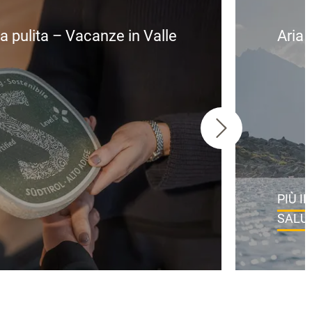
a pulita – Vacanze in Valle
Aria 
PIÙ I
SALU