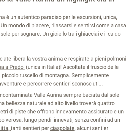
na è un autentico paradiso per le escursioni, unica,
o. Un mondo di piacere, rilassarsi e sentirsi come a casa
sole per sognare. Un gioiello tra i ghiacciai e il caldo
sciate libera la vostra anima e respirate a pieni polmoni
ia a Predoi
(unica in Italia)! Ascoltate il fruscio delle
 del piccolo ruscello di montagna. Semplicemente
avventure e percorrere sentieri sconosciuti...
’incontaminata Valle Aurina sempre baciata dal sole
a bellezza naturale ad alto livello troverà quattro
tri di piste che offrono innevamento assicurato e un
olverosa, lungo pendii innevati, senza confini ad un
itta
,
tanti sentieri per
ciaspolate
,
alcuni sentieri