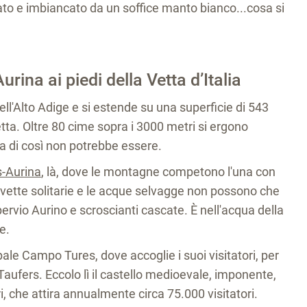
to e imbiancato da un soffice manto bianco...cosa si
rina ai piedi della Vetta d’Italia
dell'Alto Adige e si estende su una superficie di 543
tetta. Oltre 80 cime sopra i 3000 metri si ergono
ia di così non potrebbe essere.
s-Aurina
, là, dove le montagne competono l'una con
hi, le vette solitarie e le acque selvagge non possono che
pervio Aurino e scroscianti cascate. È nell'acqua della
e.
ipale Campo Tures, dove accoglie i suoi visitatori, per
Taufers. Eccolo lì il castello medioevale, imponente,
 che attira annualmente circa 75.000 visitatori.