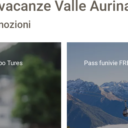
a vacanze Valle Aurin
mozioni
po Tures
Pass funivie FR