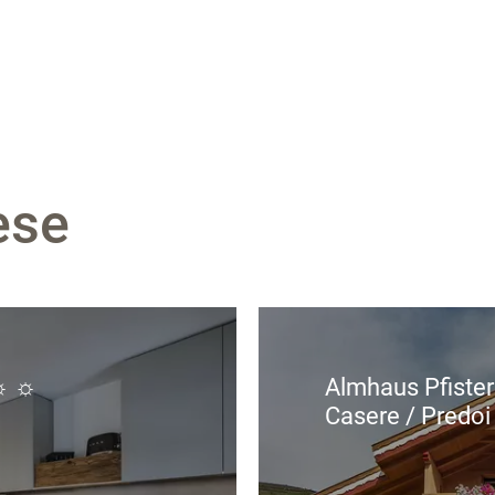
ese
☼ ☼
Almhaus Pfiste
Casere / Predoi