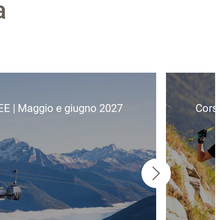
a
EE | Maggio e giugno 2027
Corsa