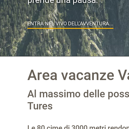
ENTRA NEL VIVO DELL'AVVENTURA...
Area vacanze Va
Al massimo delle possi
Tures
Le 80 cime di 3000 metri rendono