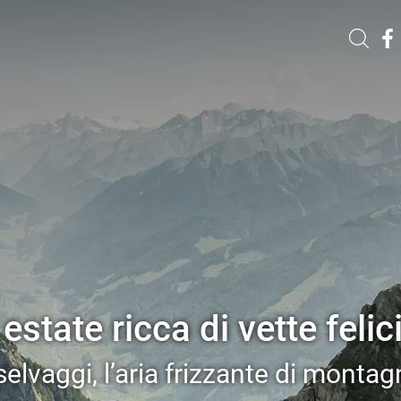
estate ricca di vette felici
elvaggi, l’aria frizzante di montagn