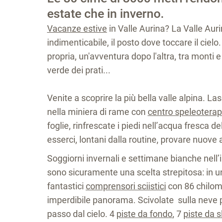
estate che in inverno.
Vacanze estive
in Valle Aurina? La Valle Auri
indimenticabile, il posto dove toccare il ciel
propria, un'avventura dopo l'altra, tra monti e 
verde dei prati...
Venite a scoprire la più bella valle alpina. La
nella miniera di rame con
centro speleoterap
foglie, rinfrescate i piedi nell’acqua fresca
esserci, lontani dalla routine, provare nuove 
Soggiorni invernali e settimane bianche nell
sono sicuramente una scelta strepitosa: in un
fantastici
comprensori sciistici
con 86 chilome
imperdibile panorama. Scivolate sulla neve p
passo dal cielo. 4
piste da fondo
,
7
piste da sl