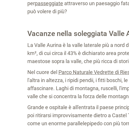
per
passeggiate
attraverso un paesaggio fata
può volere di più?
Vacanze nella soleggiata Valle Au
La Valle Aurina è la valle laterale più a nord 
km², di cui circa il 43% è dichiarato area pro
maestose sopra la valle, che più ricca di stor
Nel cuore del
Parco Naturale Vedrette di Rie
l'altra in altezza, i ripidi pendii, i fitti bosc
affascinare. Laghi di montagna, ruscelli, l'im
valle che si concentra la forza delle montagn
Grande e ospitale è all'entrata il paese princ
poi ritirarsi improvvisamente dietro a Castel 
come un enorme parallelepipedo con più torri,