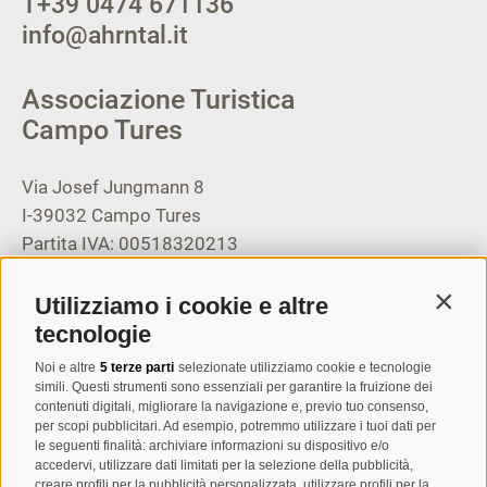
T
+39 0474 671136
info@ahrntal.it
Associazione Turistica
Campo Tures
Via Josef Jungmann 8
I-39032
Campo Tures
Partita IVA: 00518320213
T
+39 0474 678076
Utilizziamo i cookie e altre
Contin
info@taufers.com
tecnologie
Noi e altre
5 terze parti
selezionate utilizziamo cookie e tecnologie
simili. Questi strumenti sono essenziali per garantire la fruizione dei
contenuti digitali, migliorare la navigazione e, previo tuo consenso,
per scopi pubblicitari. Ad esempio, potremmo utilizzare i tuoi dati per
Registrazione Newsletter
le seguenti finalità: archiviare informazioni su dispositivo e/o
accedervi, utilizzare dati limitati per la selezione della pubblicità,
creare profili per la pubblicità personalizzata, utilizzare profili per la