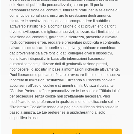
selezione di pubblicità personalizzata, creare profili per la
personalizzazione dei contenuti, utilizzare profili per la selezione di
contenuti personalizzati, misurare le prestazioni degli annunci,
misurare le prestazioni dei contenuti, comprendere il pubblico
attraverso statistiche o la combinazione di dati provenienti da fonti
diverse, sviluppare e migliorare i servizi, utilizzare dati limitati per la
selezione dei contenuti, garantire la sicurezza, prevenire e rilevare
Letto e compreso la
privacy policy
, autorizzo il Titolare al
frodi, correggere errori, erogare e presentare pubblicità e contenuto,
trattamento dei dati personali
salvare e comunicare le scelte sulla privacy, abbinare e combinare
dati provenienti da altre fonti di dati, collegare diversi dispositivi,
ABBONARSI
identificare i dispositivi in base alle informazioni trasmesse
automaticamente, utilizzare dati di geolocalizzazione precisi,
riconoscere i dispositivi in base a informazioni richieste attivamente.
Puoi liberamente prestare, rifiutare o revocare il tuo consenso senza
incorrere in limitazioni sostanziali. Cliccando su "Accetta cookie,"
acconsenti all'uso di cookie e strumenti simili. Utilizza il pulsante
"Gestisci Preferenze" per personalizzare le tue scelte o "Rifiuta tutto"
per proseguire senza cookie non strettamente necessari. Puoi
Mappa del sito
Credits
Cookie Policy
Privacy
•
•
•
•
modificare le tue preferenze in qualsiasi momento cliccando sul link
"Preferenze Cookie" in fondo alla pagina o sull'icona dello scudo in
Preferenze Cookies
created with passion by
•
basso a sinistra. Le tue preferenze si applicheranno al solo
dispositivo in uso.