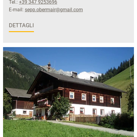
Tel.:
+39 347 9253696
E-mail:
sepp.obermair@gmail.com
DETTAGLI