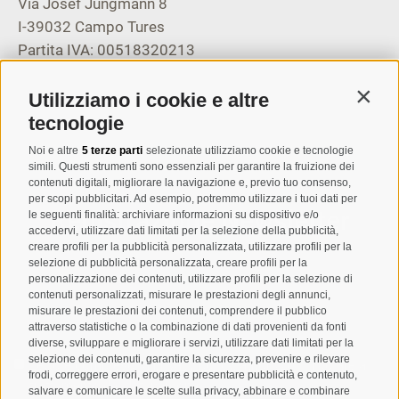
Via Josef Jungmann 8
I-39032
Campo Tures
Partita IVA: 00518320213
T
+39 0474 678076
Utilizziamo i cookie e altre
Contin
info@taufers.com
tecnologie
Noi e altre
5 terze parti
selezionate utilizziamo cookie e tecnologie
simili. Questi strumenti sono essenziali per garantire la fruizione dei
contenuti digitali, migliorare la navigazione e, previo tuo consenso,
per scopi pubblicitari. Ad esempio, potremmo utilizzare i tuoi dati per
Registrazione Newsletter
le seguenti finalità: archiviare informazioni su dispositivo e/o
accedervi, utilizzare dati limitati per la selezione della pubblicità,
creare profili per la pubblicità personalizzata, utilizzare profili per la
selezione di pubblicità personalizzata, creare profili per la
personalizzazione dei contenuti, utilizzare profili per la selezione di
contenuti personalizzati, misurare le prestazioni degli annunci,
misurare le prestazioni dei contenuti, comprendere il pubblico
attraverso statistiche o la combinazione di dati provenienti da fonti
diverse, sviluppare e migliorare i servizi, utilizzare dati limitati per la
selezione dei contenuti, garantire la sicurezza, prevenire e rilevare
Letto e compreso la
privacy policy
, autorizzo il Titolare al
frodi, correggere errori, erogare e presentare pubblicità e contenuto,
trattamento dei dati personali
salvare e comunicare le scelte sulla privacy, abbinare e combinare