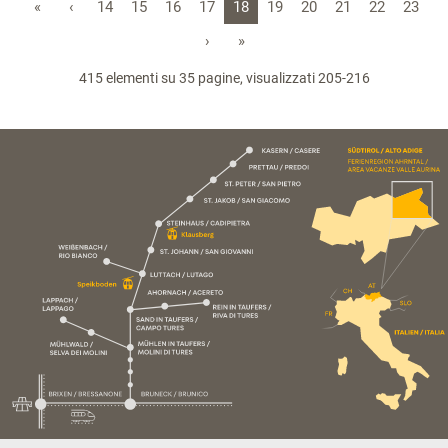
«
‹
14
15
16
17
18
19
20
21
22
23
›
»
415 elementi su 35 pagine, visualizzati 205-216