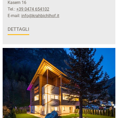
Kasern 16
Tel.:
+39 0474 654102
E-mail:
info@krahbichlhof.it
DETTAGLI