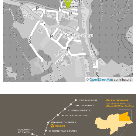
©
OpenStreetMap
contributors