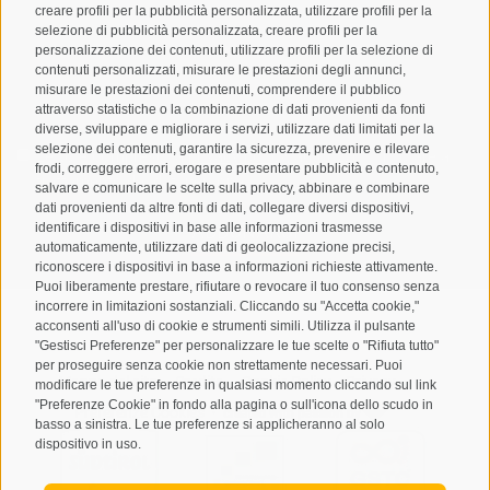
creare profili per la pubblicità personalizzata, utilizzare profili per la
selezione di pubblicità personalizzata, creare profili per la
personalizzazione dei contenuti, utilizzare profili per la selezione di
contenuti personalizzati, misurare le prestazioni degli annunci,
misurare le prestazioni dei contenuti, comprendere il pubblico
attraverso statistiche o la combinazione di dati provenienti da fonti
diverse, sviluppare e migliorare i servizi, utilizzare dati limitati per la
selezione dei contenuti, garantire la sicurezza, prevenire e rilevare
Letto e compreso la
privacy policy
, autorizzo il Titolare al
frodi, correggere errori, erogare e presentare pubblicità e contenuto,
trattamento dei dati personali
salvare e comunicare le scelte sulla privacy, abbinare e combinare
dati provenienti da altre fonti di dati, collegare diversi dispositivi,
ABBONARSI
identificare i dispositivi in base alle informazioni trasmesse
automaticamente, utilizzare dati di geolocalizzazione precisi,
riconoscere i dispositivi in base a informazioni richieste attivamente.
Puoi liberamente prestare, rifiutare o revocare il tuo consenso senza
incorrere in limitazioni sostanziali. Cliccando su "Accetta cookie,"
acconsenti all'uso di cookie e strumenti simili. Utilizza il pulsante
"Gestisci Preferenze" per personalizzare le tue scelte o "Rifiuta tutto"
per proseguire senza cookie non strettamente necessari. Puoi
Mappa del sito
Credits
Cookie Policy
Privacy
•
•
•
•
modificare le tue preferenze in qualsiasi momento cliccando sul link
"Preferenze Cookie" in fondo alla pagina o sull'icona dello scudo in
Preferenze Cookies
created with passion by
•
basso a sinistra. Le tue preferenze si applicheranno al solo
dispositivo in uso.