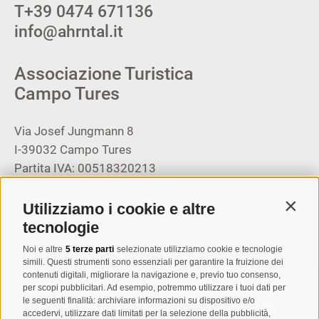
T
+39 0474 671136
info@ahrntal.it
Associazione Turistica
Campo Tures
Via Josef Jungmann 8
I-39032
Campo Tures
Partita IVA: 00518320213
T
+39 0474 678076
Utilizziamo i cookie e altre
Contin
info@taufers.com
tecnologie
Noi e altre
5 terze parti
selezionate utilizziamo cookie e tecnologie
simili. Questi strumenti sono essenziali per garantire la fruizione dei
contenuti digitali, migliorare la navigazione e, previo tuo consenso,
per scopi pubblicitari. Ad esempio, potremmo utilizzare i tuoi dati per
Registrazione Newsletter
le seguenti finalità: archiviare informazioni su dispositivo e/o
accedervi, utilizzare dati limitati per la selezione della pubblicità,