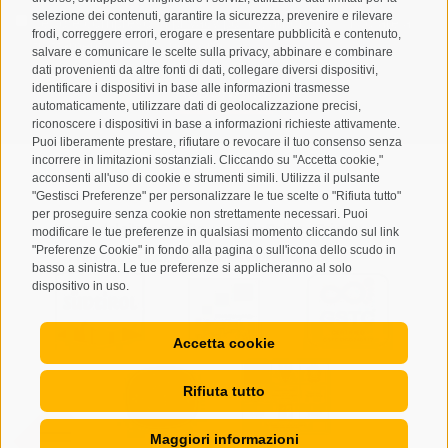
selezione dei contenuti, garantire la sicurezza, prevenire e rilevare
Letto e compreso la
privacy policy
, autorizzo il Titolare al
frodi, correggere errori, erogare e presentare pubblicità e contenuto,
trattamento dei dati personali
salvare e comunicare le scelte sulla privacy, abbinare e combinare
dati provenienti da altre fonti di dati, collegare diversi dispositivi,
ABBONARSI
identificare i dispositivi in base alle informazioni trasmesse
automaticamente, utilizzare dati di geolocalizzazione precisi,
riconoscere i dispositivi in base a informazioni richieste attivamente.
Puoi liberamente prestare, rifiutare o revocare il tuo consenso senza
incorrere in limitazioni sostanziali. Cliccando su "Accetta cookie,"
acconsenti all'uso di cookie e strumenti simili. Utilizza il pulsante
"Gestisci Preferenze" per personalizzare le tue scelte o "Rifiuta tutto"
per proseguire senza cookie non strettamente necessari. Puoi
Mappa del sito
Credits
Cookie Policy
Privacy
•
•
•
•
modificare le tue preferenze in qualsiasi momento cliccando sul link
"Preferenze Cookie" in fondo alla pagina o sull'icona dello scudo in
Preferenze Cookies
created with passion by
•
basso a sinistra. Le tue preferenze si applicheranno al solo
dispositivo in uso.
Accetta cookie
Rifiuta tutto
Maggiori informazioni