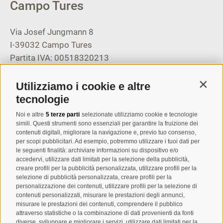
Campo Tures
Via Josef Jungmann 8
I-39032
Campo Tures
Partita IVA: 00518320213
T
+39 0474 678076
Utilizziamo i cookie e altre
Contin
info@taufers.com
tecnologie
Noi e altre
5 terze parti
selezionate utilizziamo cookie e tecnologie
simili. Questi strumenti sono essenziali per garantire la fruizione dei
contenuti digitali, migliorare la navigazione e, previo tuo consenso,
per scopi pubblicitari. Ad esempio, potremmo utilizzare i tuoi dati per
Registrazione Newsletter
le seguenti finalità: archiviare informazioni su dispositivo e/o
accedervi, utilizzare dati limitati per la selezione della pubblicità,
creare profili per la pubblicità personalizzata, utilizzare profili per la
selezione di pubblicità personalizzata, creare profili per la
personalizzazione dei contenuti, utilizzare profili per la selezione di
contenuti personalizzati, misurare le prestazioni degli annunci,
misurare le prestazioni dei contenuti, comprendere il pubblico
attraverso statistiche o la combinazione di dati provenienti da fonti
diverse, sviluppare e migliorare i servizi, utilizzare dati limitati per la