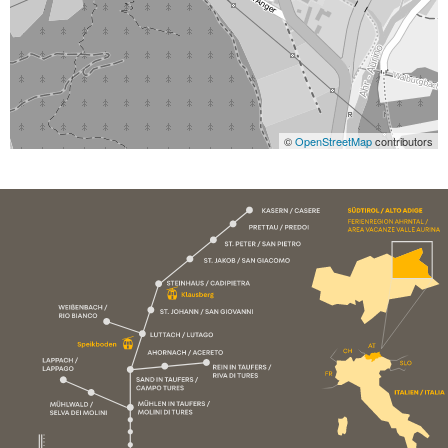
©
OpenStreetMap
contributors