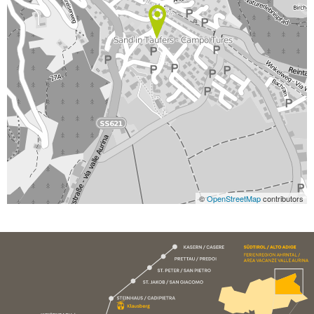
©
OpenStreetMap
contributors