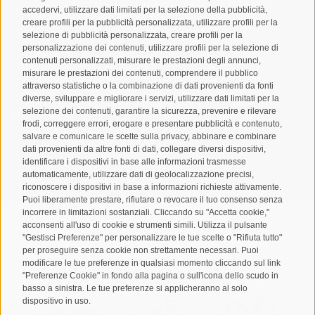
Registrazione Newsletter
accedervi, utilizzare dati limitati per la selezione della pubblicità,
creare profili per la pubblicità personalizzata, utilizzare profili per la
selezione di pubblicità personalizzata, creare profili per la
personalizzazione dei contenuti, utilizzare profili per la selezione di
contenuti personalizzati, misurare le prestazioni degli annunci,
misurare le prestazioni dei contenuti, comprendere il pubblico
attraverso statistiche o la combinazione di dati provenienti da fonti
diverse, sviluppare e migliorare i servizi, utilizzare dati limitati per la
selezione dei contenuti, garantire la sicurezza, prevenire e rilevare
Letto e compreso la
privacy policy
, autorizzo il Titolare al
frodi, correggere errori, erogare e presentare pubblicità e contenuto,
trattamento dei dati personali
salvare e comunicare le scelte sulla privacy, abbinare e combinare
dati provenienti da altre fonti di dati, collegare diversi dispositivi,
ABBONARSI
identificare i dispositivi in base alle informazioni trasmesse
automaticamente, utilizzare dati di geolocalizzazione precisi,
riconoscere i dispositivi in base a informazioni richieste attivamente.
Puoi liberamente prestare, rifiutare o revocare il tuo consenso senza
incorrere in limitazioni sostanziali. Cliccando su "Accetta cookie,"
acconsenti all'uso di cookie e strumenti simili. Utilizza il pulsante
"Gestisci Preferenze" per personalizzare le tue scelte o "Rifiuta tutto"
per proseguire senza cookie non strettamente necessari. Puoi
Mappa del sito
Credits
Cookie Policy
Privacy
•
•
•
•
modificare le tue preferenze in qualsiasi momento cliccando sul link
"Preferenze Cookie" in fondo alla pagina o sull'icona dello scudo in
Preferenze Cookies
created with passion by
•
basso a sinistra. Le tue preferenze si applicheranno al solo
dispositivo in uso.