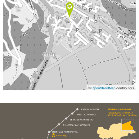
©
OpenStreetMap
contributors