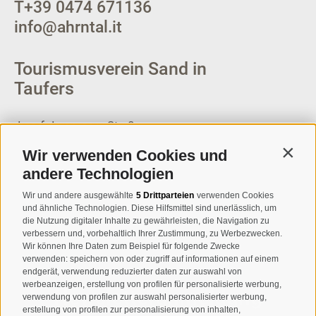
T
+39 0474 671136
info@ahrntal.it
Tourismusverein Sand in
Taufers
Josef-Jungmann-Str. 8
I-39032
Sand in Taufers
Wir verwenden Cookies und
Contin
MWSt.-Nr: 00518320213
andere Technologien
T
+39 0474 678076
Wir und andere ausgewählte
5 Drittparteien
verwenden Cookies
und ähnliche Technologien. Diese Hilfsmittel sind unerlässlich, um
info@taufers.com
die Nutzung digitaler Inhalte zu gewährleisten, die Navigation zu
verbessern und, vorbehaltlich Ihrer Zustimmung, zu Werbezwecken.
Wir können Ihre Daten zum Beispiel für folgende Zwecke
verwenden: speichern von oder zugriff auf informationen auf einem
endgerät, verwendung reduzierter daten zur auswahl von
werbeanzeigen, erstellung von profilen für personalisierte werbung,
Newsletteranmeldung
verwendung von profilen zur auswahl personalisierter werbung,
erstellung von profilen zur personalisierung von inhalten,