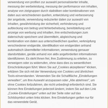
verwendung von profilen zur auswahl personalisierter inhalte,
messung der werbeleistung, messung der performance von inhalten,
analyse von zielgruppen durch statistiken oder kombinationen von
daten aus verschiedenen quellen, entwicklung und verbesserung
der angebote, verwendung reduzierter daten zur auswahl von
inhalten, gewährleistung der sicherheit, verhinderung und
aufdeckung von betrug und fehlerbehebung, bereitstellung und
Ich habe die
Datenschutzbestimmungen
gelesen und
anzeige von werbung und inhalten, ihre entscheidungen zum
datenschutz speichern und übermitteln, abgleichung und
verstanden und stimme der Verarbeitung meiner
kombination von daten aus unterschiedlichen quellen, verknüpfung
personenbezogenen Daten durch den Verantwortlichen zu
verschiedener endgeräte, identifikation von endgeräten anhand
automatisch übermittelter informationen, verwendung genauer
ANMELDEN
standortdaten, geräte anhand von aktiv angeforderten informationen
identifizieren. Es steht Ihnen frei, Ihre Zustimmung zu erteilen, zu
verweigern oder zu widerrufen, ohne dass dies zu wesentlichen
Einschränkungen führt. Wenn Sie auf „Cookies akzeptieren" klicken,
erklären Sie sich mit der Verwendung von Cookies und ähnlichen
Tools einverstanden. Verwenden Sie die Schaltfläche „Einstellungen
verwalten", um Ihre Auswahl anzupassen oder „Alle ablehnen", um
ohne Cookies fortzufahren, die nicht unbedingt erforderlich sind. Sie
Sitemap
Impressum
Cookie-Richtlinie
Privacy
•
•
•
•
können Ihre Einstellungen jederzeit ändern, indem Sie auf den Link
„Cookie-Einstellungen" unten auf der Seite oder auf das
Cookie Präferenzen
created with passion by
•
Schildsymbol unten links klicken. Ihre Einstellungen gelten nur für
das verwendete Gerät.