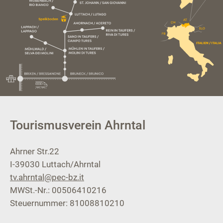
Tourismusverein Ahrntal
Ahrner Str.22
I-39030
Luttach/Ahrntal
tv.ahrntal@pec-bz.it
MWSt.-Nr.: 00506410216
Steuernummer: 81008810210