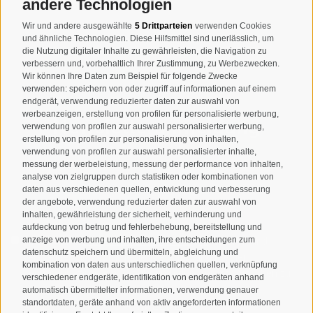
andere Technologien
T
+39 0474 678076
Wir und andere ausgewählte
5 Drittparteien
verwenden Cookies
und ähnliche Technologien. Diese Hilfsmittel sind unerlässlich, um
info@taufers.com
die Nutzung digitaler Inhalte zu gewährleisten, die Navigation zu
verbessern und, vorbehaltlich Ihrer Zustimmung, zu Werbezwecken.
Wir können Ihre Daten zum Beispiel für folgende Zwecke
verwenden: speichern von oder zugriff auf informationen auf einem
endgerät, verwendung reduzierter daten zur auswahl von
werbeanzeigen, erstellung von profilen für personalisierte werbung,
Newsletteranmeldung
verwendung von profilen zur auswahl personalisierter werbung,
erstellung von profilen zur personalisierung von inhalten,
verwendung von profilen zur auswahl personalisierter inhalte,
messung der werbeleistung, messung der performance von inhalten,
analyse von zielgruppen durch statistiken oder kombinationen von
daten aus verschiedenen quellen, entwicklung und verbesserung
der angebote, verwendung reduzierter daten zur auswahl von
inhalten, gewährleistung der sicherheit, verhinderung und
aufdeckung von betrug und fehlerbehebung, bereitstellung und
anzeige von werbung und inhalten, ihre entscheidungen zum
Ich habe die
Datenschutzbestimmungen
gelesen und
datenschutz speichern und übermitteln, abgleichung und
verstanden und stimme der Verarbeitung meiner
kombination von daten aus unterschiedlichen quellen, verknüpfung
personenbezogenen Daten durch den Verantwortlichen zu
verschiedener endgeräte, identifikation von endgeräten anhand
automatisch übermittelter informationen, verwendung genauer
standortdaten, geräte anhand von aktiv angeforderten informationen
ANMELDEN