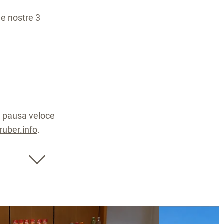
le nostre 3
na pausa veloce
uber.info
.