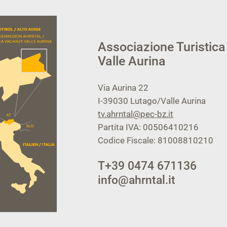
Associazione Turistica
Valle Aurina
Via Aurina 22
I-39030
Lutago/Valle Aurina
tv.ahrntal@pec-bz.it
Partita IVA: 00506410216
Codice Fiscale: 81008810210
T
+39 0474 671136
info@ahrntal.it