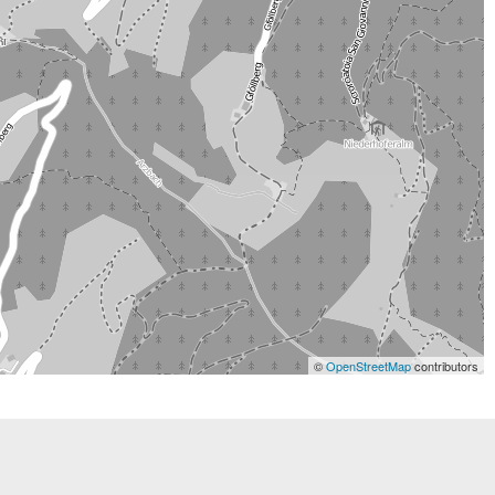
©
OpenStreetMap
contributors