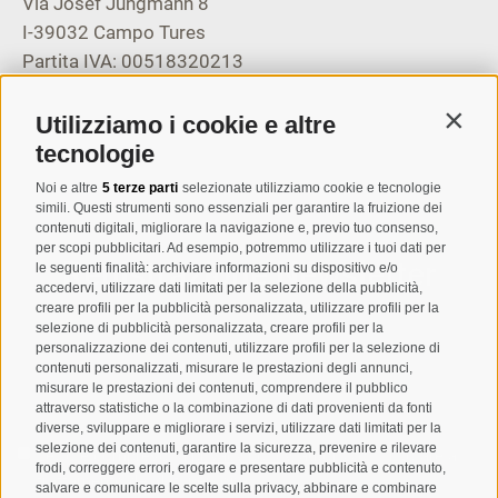
Via Josef Jungmann 8
I-39032
Campo Tures
Partita IVA: 00518320213
T
+39 0474 678076
Utilizziamo i cookie e altre
Contin
info@taufers.com
tecnologie
Noi e altre
5 terze parti
selezionate utilizziamo cookie e tecnologie
simili. Questi strumenti sono essenziali per garantire la fruizione dei
contenuti digitali, migliorare la navigazione e, previo tuo consenso,
per scopi pubblicitari. Ad esempio, potremmo utilizzare i tuoi dati per
Registrazione Newsletter
le seguenti finalità: archiviare informazioni su dispositivo e/o
accedervi, utilizzare dati limitati per la selezione della pubblicità,
creare profili per la pubblicità personalizzata, utilizzare profili per la
selezione di pubblicità personalizzata, creare profili per la
personalizzazione dei contenuti, utilizzare profili per la selezione di
contenuti personalizzati, misurare le prestazioni degli annunci,
misurare le prestazioni dei contenuti, comprendere il pubblico
attraverso statistiche o la combinazione di dati provenienti da fonti
diverse, sviluppare e migliorare i servizi, utilizzare dati limitati per la
selezione dei contenuti, garantire la sicurezza, prevenire e rilevare
Letto e compreso la
privacy policy
, autorizzo il Titolare al
frodi, correggere errori, erogare e presentare pubblicità e contenuto,
trattamento dei dati personali
salvare e comunicare le scelte sulla privacy, abbinare e combinare