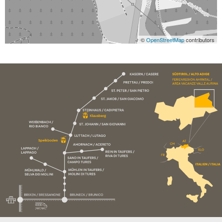
©
OpenStreetMap
contributors