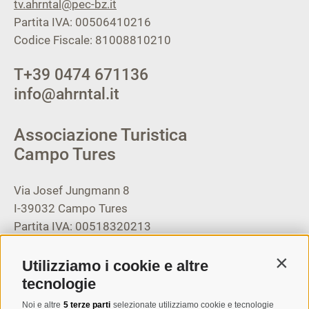
tv.ahrntal@pec-bz.it
Partita IVA: 00506410216
Codice Fiscale: 81008810210
T
+39 0474 671136
info@ahrntal.it
Associazione Turistica
Campo Tures
Via Josef Jungmann 8
I-39032
Campo Tures
Partita IVA: 00518320213
T
+39 0474 678076
Utilizziamo i cookie e altre
Contin
info@taufers.com
tecnologie
Noi e altre
5 terze parti
selezionate utilizziamo cookie e tecnologie