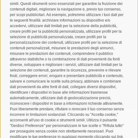
simili. Questi strumenti sono essenziali per garantire la fruizione dei
contenuti digitali, migliorare la navigazione e, previo tuo consenso,
per scopi pubblicitari. Ad esempio, potremmo utilizzare i tuoi dati per
Registrazione Newsletter
le seguenti finalità: archiviare informazioni su dispositivo e/o
accedervi, utilizzare dati limitati per la selezione della pubblicità,
creare profili per la pubblicità personalizzata, utilizzare profili per la
selezione di pubblicità personalizzata, creare profili per la
personalizzazione dei contenuti, utilizzare profili per la selezione di
contenuti personalizzati, misurare le prestazioni degli annunci,
misurare le prestazioni dei contenuti, comprendere il pubblico
attraverso statistiche o la combinazione di dati provenienti da fonti
diverse, sviluppare e migliorare i servizi, utilizzare dati limitati per la
selezione dei contenuti, garantire la sicurezza, prevenire e rilevare
Letto e compreso la
privacy policy
, autorizzo il Titolare al
frodi, correggere errori, erogare e presentare pubblicità e contenuto,
trattamento dei dati personali
salvare e comunicare le scelte sulla privacy, abbinare e combinare
dati provenienti da altre fonti di dati, collegare diversi dispositivi,
ABBONARSI
identificare i dispositivi in base alle informazioni trasmesse
automaticamente, utilizzare dati di geolocalizzazione precisi,
riconoscere i dispositivi in base a informazioni richieste attivamente.
Puoi liberamente prestare, rifiutare o revocare il tuo consenso senza
incorrere in limitazioni sostanziali. Cliccando su "Accetta cookie,"
acconsenti all'uso di cookie e strumenti simili. Utilizza il pulsante
"Gestisci Preferenze" per personalizzare le tue scelte o "Rifiuta tutto"
per proseguire senza cookie non strettamente necessari. Puoi
Mappa del sito
Credits
Cookie Policy
Privacy
•
•
•
•
modificare le tue preferenze in qualsiasi momento cliccando sul link