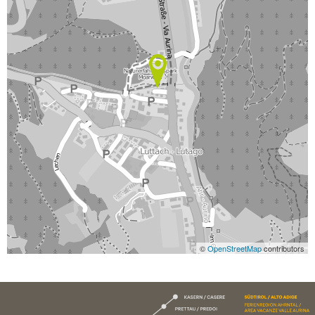
©
OpenStreetMap
contributors