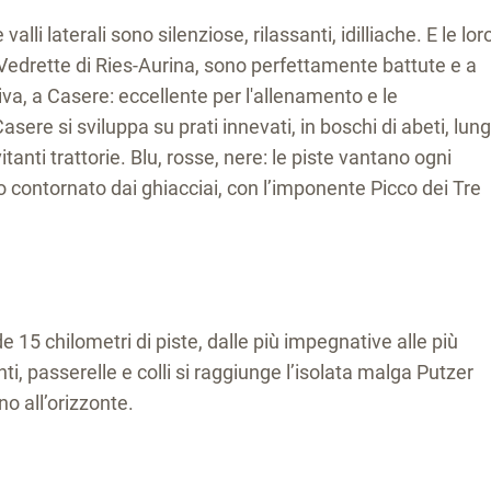
valli laterali sono silenziose, rilassanti, idilliache. E le lor
 Vedrette di Ries-Aurina, sono perfettamente battute e a
iva, a Casere: eccellente per l'allenamento e le
asere si sviluppa su prati innevati, in boschi di abeti, lun
itanti trattorie. Blu, rosse, nere: le piste vantano ogni
atro contornato dai ghiacciai, con l’imponente Picco dei Tre
 15 chilometri di piste, dalle più impegnative alle più
onti, passerelle e colli si raggiunge l’isolata malga Putzer
no all’orizzonte.