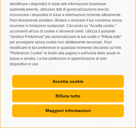
identificare i dispositivi in base alle informazioni trasmesse
automaticamente, utilizzare dati di geolocalizzazione precisi,
riconoscere i dispositivi in base a informazioni richieste attivamente.
Puoi liberamente prestare, rifiutare o revocare il tuo consenso senza
incorrere in limitazioni sostanziali. Cliccando su "Accetta cookie,"
acconsenti all'uso di cookie e strumenti simili. Utilizza il pulsante
"Gestisci Preferenze" per personalizzare le tue scelte o "Rifiuta tutto"
per proseguire senza cookie non strettamente necessari. Puoi
Letto e compreso la
privacy policy
, autorizzo il Titolare al
modificare le tue preferenze in qualsiasi momento cliccando sul link
trattamento dei dati personali
"Preferenze Cookie" in fondo alla pagina o sull'icona dello scudo in
basso a sinistra. Le tue preferenze si applicheranno al solo
dispositivo in uso.
ABBONARSI
Accetta cookie
Rifiuta tutto
Mappa del sito
Credits
Cookie Policy
Privacy
•
•
•
•
Maggiori informazioni
Preferenze Cookies
created with passion by
•