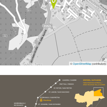
©
OpenStreetMap
contributors