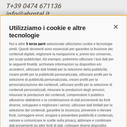
T
+39 0474 671136
info@ahrntal.it
Utilizziamo i cookie e altre
Contin
Associazione Turistica
tecnologie
Campo Tures
Noi e altre
5 terze parti
selezionate utilizziamo cookie e tecnologie
simili. Questi strumenti sono essenziali per garantire la fruizione dei
Via Josef Jungmann 8
contenuti digitali, migliorare la navigazione e, previo tuo consenso,
per scopi pubblicitari. Ad esempio, potremmo utilizzare i tuoi dati per
I-39032
Campo Tures
le seguenti finalità: archiviare informazioni su dispositivo e/o
Partita IVA: 00518320213
accedervi, utilizzare dati limitati per la selezione della pubblicità,
creare profili per la pubblicità personalizzata, utilizzare profili per la
selezione di pubblicità personalizzata, creare profili per la
T
+39 0474 678076
personalizzazione dei contenuti, utilizzare profili per la selezione di
info@taufers.com
contenuti personalizzati, misurare le prestazioni degli annunci,
misurare le prestazioni dei contenuti, comprendere il pubblico
attraverso statistiche o la combinazione di dati provenienti da fonti
diverse, sviluppare e migliorare i servizi, utilizzare dati limitati per la
selezione dei contenuti, garantire la sicurezza, prevenire e rilevare
frodi, correggere errori, erogare e presentare pubblicità e contenuto,
Registrazione Newsletter
salvare e comunicare le scelte sulla privacy, abbinare e combinare
dati provenienti da altre fonti di dati, collegare diversi dispositivi,