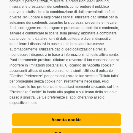
contenuti personalizzati, misurare le prestazioni degli annunci,
misurare le prestazioni dei contenuti, comprendere il pubblico
attraverso statistiche o la combinazione di dati provenienti da fonti
diverse, sviluppare e migliorare i servizi, utilizzare dati limitati per la
selezione dei contenuti, garantire la sicurezza, prevenire e rilevare
Letto e compreso la
privacy policy
, autorizzo il Titolare al
frodi, correggere errori, erogare e presentare pubblicità e contenuto,
trattamento dei dati personali
salvare e comunicare le scelte sulla privacy, abbinare e combinare
dati provenienti da altre fonti di dati, collegare diversi dispositivi,
ABBONARSI
identificare i dispositivi in base alle informazioni trasmesse
automaticamente, utilizzare dati di geolocalizzazione precisi,
riconoscere i dispositivi in base a informazioni richieste attivamente.
Puoi liberamente prestare, rifiutare o revocare il tuo consenso senza
incorrere in limitazioni sostanziali. Cliccando su "Accetta cookie,"
acconsenti all'uso di cookie e strumenti simili. Utilizza il pulsante
"Gestisci Preferenze" per personalizzare le tue scelte o "Rifiuta tutto"
per proseguire senza cookie non strettamente necessari. Puoi
Mappa del sito
Credits
Cookie Policy
Privacy
•
•
•
•
modificare le tue preferenze in qualsiasi momento cliccando sul link
"Preferenze Cookie" in fondo alla pagina o sull'icona dello scudo in
Preferenze Cookies
created with passion by
•
basso a sinistra. Le tue preferenze si applicheranno al solo
dispositivo in uso.
Accetta cookie