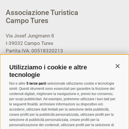
Associazione Turistica
Campo Tures
Via Josef Jungmann 8
I-39032
Campo Tures
Partita IVA: 00518320213
T
+39 0474 678076
Utilizziamo i cookie e altre
Contin
info@taufers.com
tecnologie
Noi e altre
5 terze parti
selezionate utilizziamo cookie e tecnologie
simili. Questi strumenti sono essenziali per garantire la fruizione dei
contenuti digitali, migliorare la navigazione e, previo tuo consenso,
per scopi pubblicitari. Ad esempio, potremmo utilizzare i tuoi dati per
Registrazione Newsletter
le seguenti finalità: archiviare informazioni su dispositivo e/o
accedervi, utilizzare dati limitati per la selezione della pubblicità,
creare profili per la pubblicità personalizzata, utilizzare profili per la
selezione di pubblicità personalizzata, creare profili per la
personalizzazione dei contenuti, utilizzare profili per la selezione di