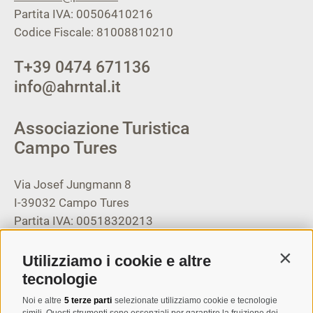
Partita IVA: 00506410216
Codice Fiscale: 81008810210
T
+39 0474 671136
info@ahrntal.it
Associazione Turistica
Campo Tures
Via Josef Jungmann 8
I-39032
Campo Tures
Partita IVA: 00518320213
T
+39 0474 678076
Utilizziamo i cookie e altre
Contin
info@taufers.com
tecnologie
Noi e altre
5 terze parti
selezionate utilizziamo cookie e tecnologie
simili. Questi strumenti sono essenziali per garantire la fruizione dei