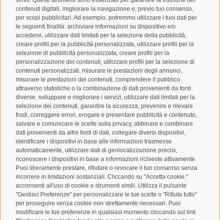
contenuti digitali, migliorare la navigazione e, previo tuo consenso,
per scopi pubblicitari. Ad esempio, potremmo utilizzare i tuoi dati per
Registrazione Newsletter
le seguenti finalità: archiviare informazioni su dispositivo e/o
accedervi, utilizzare dati limitati per la selezione della pubblicità,
creare profili per la pubblicità personalizzata, utilizzare profili per la
selezione di pubblicità personalizzata, creare profili per la
personalizzazione dei contenuti, utilizzare profili per la selezione di
contenuti personalizzati, misurare le prestazioni degli annunci,
misurare le prestazioni dei contenuti, comprendere il pubblico
attraverso statistiche o la combinazione di dati provenienti da fonti
diverse, sviluppare e migliorare i servizi, utilizzare dati limitati per la
selezione dei contenuti, garantire la sicurezza, prevenire e rilevare
Letto e compreso la
privacy policy
, autorizzo il Titolare al
frodi, correggere errori, erogare e presentare pubblicità e contenuto,
trattamento dei dati personali
salvare e comunicare le scelte sulla privacy, abbinare e combinare
dati provenienti da altre fonti di dati, collegare diversi dispositivi,
ABBONARSI
identificare i dispositivi in base alle informazioni trasmesse
automaticamente, utilizzare dati di geolocalizzazione precisi,
riconoscere i dispositivi in base a informazioni richieste attivamente.
Puoi liberamente prestare, rifiutare o revocare il tuo consenso senza
incorrere in limitazioni sostanziali. Cliccando su "Accetta cookie,"
acconsenti all'uso di cookie e strumenti simili. Utilizza il pulsante
"Gestisci Preferenze" per personalizzare le tue scelte o "Rifiuta tutto"
per proseguire senza cookie non strettamente necessari. Puoi
Mappa del sito
Credits
Cookie Policy
Privacy
•
•
•
•
modificare le tue preferenze in qualsiasi momento cliccando sul link