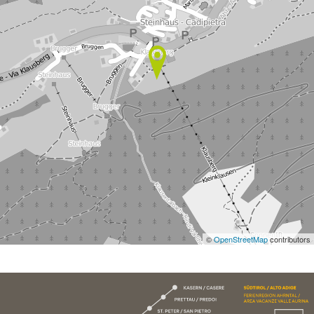
©
OpenStreetMap
contributors