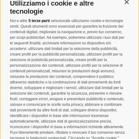
T
+39 0474 678076
Utilizziamo i cookie e altre
Contin
info@taufers.com
tecnologie
Noi e altre
5 terze parti
selezionate utilizziamo cookie e tecnologie
simili. Questi strumenti sono essenziali per garantire la fruizione dei
contenuti digitali, migliorare la navigazione e, previo tuo consenso,
per scopi pubblicitari. Ad esempio, potremmo utilizzare i tuoi dati per
Registrazione Newsletter
le seguenti finalità: archiviare informazioni su dispositivo e/o
accedervi, utilizzare dati limitati per la selezione della pubblicità,
creare profili per la pubblicità personalizzata, utilizzare profili per la
selezione di pubblicità personalizzata, creare profili per la
personalizzazione dei contenuti, utilizzare profili per la selezione di
contenuti personalizzati, misurare le prestazioni degli annunci,
misurare le prestazioni dei contenuti, comprendere il pubblico
attraverso statistiche o la combinazione di dati provenienti da fonti
diverse, sviluppare e migliorare i servizi, utilizzare dati limitati per la
selezione dei contenuti, garantire la sicurezza, prevenire e rilevare
Letto e compreso la
privacy policy
, autorizzo il Titolare al
frodi, correggere errori, erogare e presentare pubblicità e contenuto,
trattamento dei dati personali
salvare e comunicare le scelte sulla privacy, abbinare e combinare
dati provenienti da altre fonti di dati, collegare diversi dispositivi,
ABBONARSI
identificare i dispositivi in base alle informazioni trasmesse
automaticamente, utilizzare dati di geolocalizzazione precisi,
riconoscere i dispositivi in base a informazioni richieste attivamente.
Puoi liberamente prestare, rifiutare o revocare il tuo consenso senza
incorrere in limitazioni sostanziali. Cliccando su "Accetta cookie,"