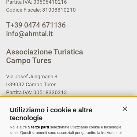
Partita IVA: 00506410216
Codice Fiscale: 81008810210
T
+39 0474 671136
info@ahrntal.it
Associazione Turistica
Campo Tures
Via Josef Jungmann 8
I-39032
Campo Tures
Partita IVA: 00518320213
T
+39 0474 678076
Utilizziamo i cookie e altre
Contin
info@taufers.com
tecnologie
Noi e altre
5 terze parti
selezionate utilizziamo cookie e tecnologie
simili. Questi strumenti sono essenziali per garantire la fruizione dei