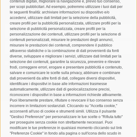
contenuti digitali, migliorare la navigazione e, previo tuo consenso,
per scopi pubblicitari. Ad esempio, potremmo utilizzare i tuoi dati per
Registrazione Newsletter
le seguenti finalità: archiviare informazioni su dispositivo e/o
accedervi, utilizzare dati limitati per la selezione della pubblicità,
creare profili per la pubblicità personalizzata, utilizzare profili per la
selezione di pubblicità personalizzata, creare profili per la
personalizzazione dei contenuti, utilizzare profili per la selezione di
contenuti personalizzati, misurare le prestazioni degli annunci,
misurare le prestazioni dei contenuti, comprendere il pubblico
attraverso statistiche o la combinazione di dati provenienti da fonti
diverse, sviluppare e migliorare i servizi, utilizzare dati limitati per la
selezione dei contenuti, garantire la sicurezza, prevenire e rilevare
Letto e compreso la
privacy policy
, autorizzo il Titolare al
frodi, correggere errori, erogare e presentare pubblicità e contenuto,
trattamento dei dati personali
salvare e comunicare le scelte sulla privacy, abbinare e combinare
dati provenienti da altre fonti di dati, collegare diversi dispositivi,
ABBONARSI
identificare i dispositivi in base alle informazioni trasmesse
automaticamente, utilizzare dati di geolocalizzazione precisi,
riconoscere i dispositivi in base a informazioni richieste attivamente.
Puoi liberamente prestare, rifiutare o revocare il tuo consenso senza
incorrere in limitazioni sostanziali. Cliccando su "Accetta cookie,"
acconsenti all'uso di cookie e strumenti simili. Utilizza il pulsante
"Gestisci Preferenze" per personalizzare le tue scelte o "Rifiuta tutto"
per proseguire senza cookie non strettamente necessari. Puoi
Mappa del sito
Credits
Cookie Policy
Privacy
•
•
•
•
modificare le tue preferenze in qualsiasi momento cliccando sul link
"Preferenze Cookie" in fondo alla pagina o sull'icona dello scudo in
Preferenze Cookies
created with passion by
•