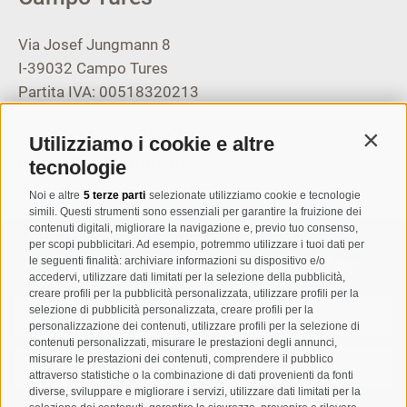
Via Josef Jungmann 8
I-39032
Campo Tures
Partita IVA: 00518320213
T
+39 0474 678076
Utilizziamo i cookie e altre
Contin
info@taufers.com
tecnologie
Noi e altre
5 terze parti
selezionate utilizziamo cookie e tecnologie
simili. Questi strumenti sono essenziali per garantire la fruizione dei
contenuti digitali, migliorare la navigazione e, previo tuo consenso,
per scopi pubblicitari. Ad esempio, potremmo utilizzare i tuoi dati per
Registrazione Newsletter
le seguenti finalità: archiviare informazioni su dispositivo e/o
accedervi, utilizzare dati limitati per la selezione della pubblicità,
creare profili per la pubblicità personalizzata, utilizzare profili per la
selezione di pubblicità personalizzata, creare profili per la
personalizzazione dei contenuti, utilizzare profili per la selezione di
contenuti personalizzati, misurare le prestazioni degli annunci,
misurare le prestazioni dei contenuti, comprendere il pubblico
attraverso statistiche o la combinazione di dati provenienti da fonti
diverse, sviluppare e migliorare i servizi, utilizzare dati limitati per la