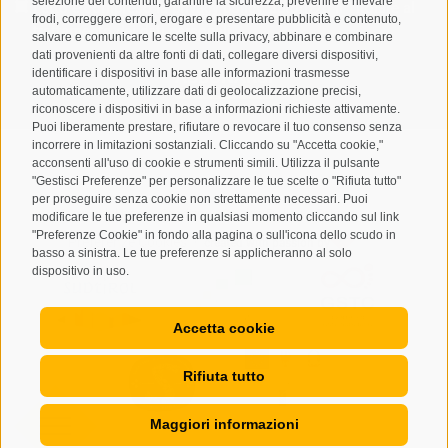
selezione dei contenuti, garantire la sicurezza, prevenire e rilevare
Letto e compreso la
privacy policy
, autorizzo il Titolare al
frodi, correggere errori, erogare e presentare pubblicità e contenuto,
trattamento dei dati personali
salvare e comunicare le scelte sulla privacy, abbinare e combinare
dati provenienti da altre fonti di dati, collegare diversi dispositivi,
identificare i dispositivi in base alle informazioni trasmesse
ABBONARSI
automaticamente, utilizzare dati di geolocalizzazione precisi,
riconoscere i dispositivi in base a informazioni richieste attivamente.
Puoi liberamente prestare, rifiutare o revocare il tuo consenso senza
incorrere in limitazioni sostanziali. Cliccando su "Accetta cookie,"
acconsenti all'uso di cookie e strumenti simili. Utilizza il pulsante
"Gestisci Preferenze" per personalizzare le tue scelte o "Rifiuta tutto"
per proseguire senza cookie non strettamente necessari. Puoi
Mappa del sito
Credits
Cookie Policy
Privacy
•
•
•
•
modificare le tue preferenze in qualsiasi momento cliccando sul link
"Preferenze Cookie" in fondo alla pagina o sull'icona dello scudo in
Preferenze Cookies
created with passion by
•
basso a sinistra. Le tue preferenze si applicheranno al solo
dispositivo in uso.
Accetta cookie
Rifiuta tutto
Maggiori informazioni