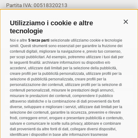
Partita IVA: 00518320213
T
+39 0474 678076
Utilizziamo i cookie e altre
Contin
info@taufers.com
tecnologie
Noi e altre
5 terze parti
selezionate utilizziamo cookie e tecnologie
simili. Questi strumenti sono essenziali per garantire la fruizione dei
contenuti digitali, migliorare la navigazione e, previo tuo consenso,
per scopi pubblicitari. Ad esempio, potremmo utilizzare i tuoi dati per
Registrazione Newsletter
le seguenti finalità: archiviare informazioni su dispositivo e/o
accedervi, utilizzare dati limitati per la selezione della pubblicità,
creare profili per la pubblicità personalizzata, utilizzare profili per la
selezione di pubblicità personalizzata, creare profili per la
personalizzazione dei contenuti, utilizzare profili per la selezione di
contenuti personalizzati, misurare le prestazioni degli annunci,
misurare le prestazioni dei contenuti, comprendere il pubblico
attraverso statistiche o la combinazione di dati provenienti da fonti
diverse, sviluppare e migliorare i servizi, utilizzare dati limitati per la
selezione dei contenuti, garantire la sicurezza, prevenire e rilevare
Letto e compreso la
privacy policy
, autorizzo il Titolare al
frodi, correggere errori, erogare e presentare pubblicità e contenuto,
trattamento dei dati personali
salvare e comunicare le scelte sulla privacy, abbinare e combinare
dati provenienti da altre fonti di dati, collegare diversi dispositivi,
identificare i dispositivi in base alle informazioni trasmesse
ABBONARSI