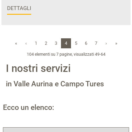
DETTAGLI
«
‹
1
2
3
4
5
6
7
›
»
104 elementi su 7 pagine, visualizzati 49-64
I nostri servizi
in Valle Aurina e Campo Tures
Ecco un elenco: