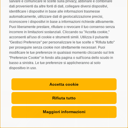
salvare e comunicare le scelte sulla privacy, abbinare e combinare
dati provenienti da altre fonti di dati, collegare diversi dispositivi,
identificare i dispositivi in base alle informazioni trasmesse
automaticamente, utilizzare dati di geolocalizzazione precisi,
feldmilla designhotel
riconoscere i dispositivi in base a informazioni richieste attivamente.
Puoi liberamente prestare, rifiutare o revocare il tuo consenso senza
incorrere in limitazioni sostanziali. Cliccando su "Accetta cookie,"
Via Castello 9
acconsenti all'uso di cookie e strumenti simili. Utilizza il pulsante
39032 Campo Tures
"Gestisci Preferenze" per personalizzare le tue scelte o "Rifiuta tutto"
per proseguire senza cookie non strettamente necessari. Puoi
Tel.:
+39 0474 677100
modificare le tue preferenze in qualsiasi momento cliccando sul link
E-mail:
info@feldmilla.com
"Preferenze Cookie" in fondo alla pagina o sull'icona dello scudo in
basso a sinistra. Le tue preferenze si applicheranno al solo
dispositivo in uso.
DETTAGLI
Accetta cookie
Rifiuta tutto
Maggiori informazioni