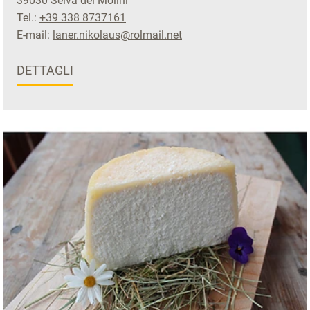
39030 Selva dei Molini
Tel.:
+39 338 8737161
E-mail:
laner.nikolaus@rolmail.net
DETTAGLI