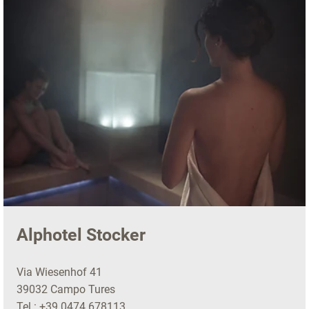
Alphotel Stocker
Via Wiesenhof 41
39032 Campo Tures
Tel.:
+39 0474 678113