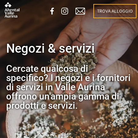
TROVA ALLOGGIO
Negozi & servizi
Cercate qualcosa di
specifico? I negozi e i fornitori
di servizi in Valle Aurina
offrono un'ampia gamma di
prodotti e servizi.