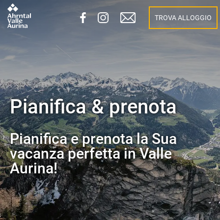
TROVA ALLOGGIO
Pianifica & prenota
Pianifica e prenota la Sua
vacanza perfetta in Valle
Aurina!