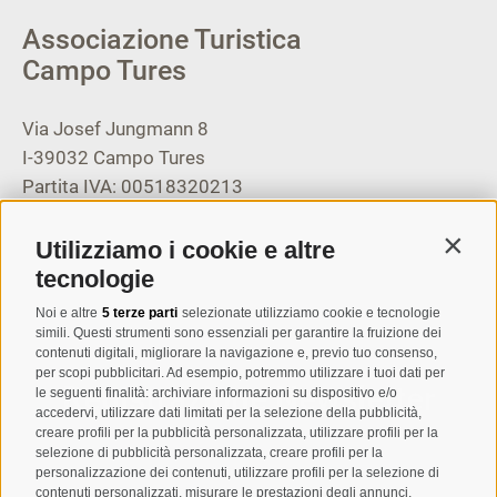
Associazione Turistica
Campo Tures
Via Josef Jungmann 8
I-39032
Campo Tures
Partita IVA: 00518320213
T
+39 0474 678076
Utilizziamo i cookie e altre
Contin
info@taufers.com
tecnologie
Noi e altre
5 terze parti
selezionate utilizziamo cookie e tecnologie
simili. Questi strumenti sono essenziali per garantire la fruizione dei
contenuti digitali, migliorare la navigazione e, previo tuo consenso,
per scopi pubblicitari. Ad esempio, potremmo utilizzare i tuoi dati per
Registrazione Newsletter
le seguenti finalità: archiviare informazioni su dispositivo e/o
accedervi, utilizzare dati limitati per la selezione della pubblicità,
creare profili per la pubblicità personalizzata, utilizzare profili per la
selezione di pubblicità personalizzata, creare profili per la
personalizzazione dei contenuti, utilizzare profili per la selezione di
contenuti personalizzati, misurare le prestazioni degli annunci,