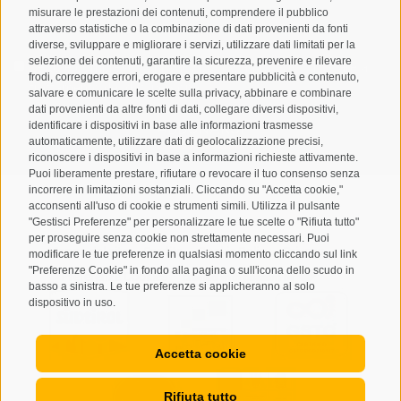
misurare le prestazioni dei contenuti, comprendere il pubblico
attraverso statistiche o la combinazione di dati provenienti da fonti
diverse, sviluppare e migliorare i servizi, utilizzare dati limitati per la
selezione dei contenuti, garantire la sicurezza, prevenire e rilevare
Letto e compreso la
privacy policy
, autorizzo il Titolare al
frodi, correggere errori, erogare e presentare pubblicità e contenuto,
trattamento dei dati personali
salvare e comunicare le scelte sulla privacy, abbinare e combinare
dati provenienti da altre fonti di dati, collegare diversi dispositivi,
identificare i dispositivi in base alle informazioni trasmesse
ABBONARSI
automaticamente, utilizzare dati di geolocalizzazione precisi,
riconoscere i dispositivi in base a informazioni richieste attivamente.
Puoi liberamente prestare, rifiutare o revocare il tuo consenso senza
incorrere in limitazioni sostanziali. Cliccando su "Accetta cookie,"
acconsenti all'uso di cookie e strumenti simili. Utilizza il pulsante
"Gestisci Preferenze" per personalizzare le tue scelte o "Rifiuta tutto"
per proseguire senza cookie non strettamente necessari. Puoi
Mappa del sito
Credits
Cookie Policy
Privacy
•
•
•
•
modificare le tue preferenze in qualsiasi momento cliccando sul link
"Preferenze Cookie" in fondo alla pagina o sull'icona dello scudo in
Preferenze Cookies
created with passion by
•
basso a sinistra. Le tue preferenze si applicheranno al solo
dispositivo in uso.
Accetta cookie
Rifiuta tutto