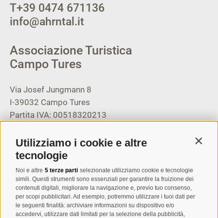
T
+39 0474 671136
info@ahrntal.it
Associazione Turistica
Campo Tures
Via Josef Jungmann 8
I-39032
Campo Tures
Partita IVA: 00518320213
T
+39 0474 678076
Utilizziamo i cookie e altre
Contin
info@taufers.com
tecnologie
Noi e altre
5 terze parti
selezionate utilizziamo cookie e tecnologie
simili. Questi strumenti sono essenziali per garantire la fruizione dei
contenuti digitali, migliorare la navigazione e, previo tuo consenso,
per scopi pubblicitari. Ad esempio, potremmo utilizzare i tuoi dati per
Registrazione Newsletter
le seguenti finalità: archiviare informazioni su dispositivo e/o
accedervi, utilizzare dati limitati per la selezione della pubblicità,