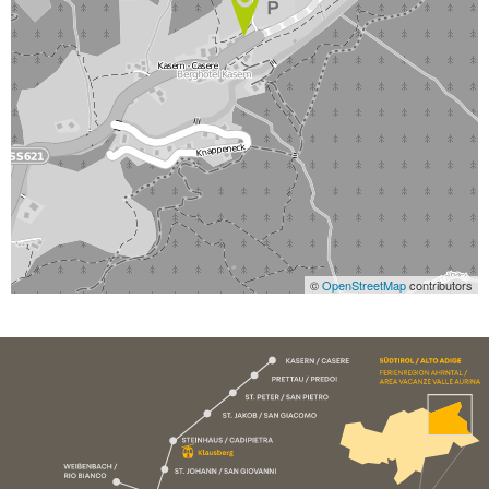
©
OpenStreetMap
contributors