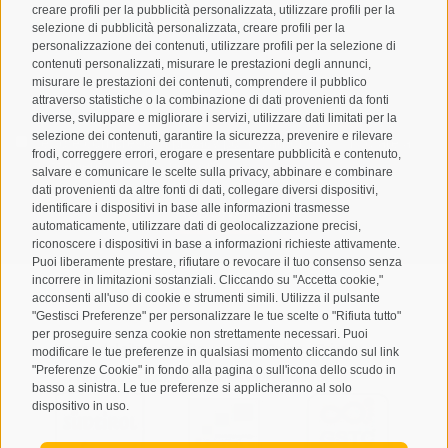
creare profili per la pubblicità personalizzata, utilizzare profili per la
selezione di pubblicità personalizzata, creare profili per la
personalizzazione dei contenuti, utilizzare profili per la selezione di
contenuti personalizzati, misurare le prestazioni degli annunci,
misurare le prestazioni dei contenuti, comprendere il pubblico
attraverso statistiche o la combinazione di dati provenienti da fonti
diverse, sviluppare e migliorare i servizi, utilizzare dati limitati per la
selezione dei contenuti, garantire la sicurezza, prevenire e rilevare
Letto e compreso la
privacy policy
, autorizzo il Titolare al
frodi, correggere errori, erogare e presentare pubblicità e contenuto,
trattamento dei dati personali
salvare e comunicare le scelte sulla privacy, abbinare e combinare
dati provenienti da altre fonti di dati, collegare diversi dispositivi,
ABBONARSI
identificare i dispositivi in base alle informazioni trasmesse
automaticamente, utilizzare dati di geolocalizzazione precisi,
riconoscere i dispositivi in base a informazioni richieste attivamente.
Puoi liberamente prestare, rifiutare o revocare il tuo consenso senza
incorrere in limitazioni sostanziali. Cliccando su "Accetta cookie,"
acconsenti all'uso di cookie e strumenti simili. Utilizza il pulsante
"Gestisci Preferenze" per personalizzare le tue scelte o "Rifiuta tutto"
per proseguire senza cookie non strettamente necessari. Puoi
Mappa del sito
Credits
Cookie Policy
Privacy
•
•
•
•
modificare le tue preferenze in qualsiasi momento cliccando sul link
"Preferenze Cookie" in fondo alla pagina o sull'icona dello scudo in
Preferenze Cookies
created with passion by
•
basso a sinistra. Le tue preferenze si applicheranno al solo
dispositivo in uso.