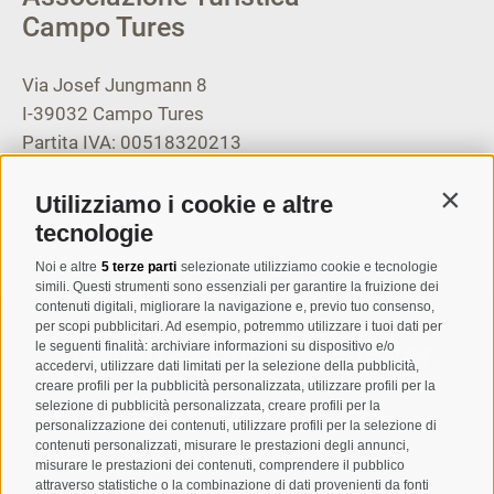
Campo Tures
Via Josef Jungmann 8
I-39032
Campo Tures
Partita IVA: 00518320213
T
+39 0474 678076
Utilizziamo i cookie e altre
Contin
info@taufers.com
tecnologie
Noi e altre
5 terze parti
selezionate utilizziamo cookie e tecnologie
simili. Questi strumenti sono essenziali per garantire la fruizione dei
contenuti digitali, migliorare la navigazione e, previo tuo consenso,
per scopi pubblicitari. Ad esempio, potremmo utilizzare i tuoi dati per
Registrazione Newsletter
le seguenti finalità: archiviare informazioni su dispositivo e/o
accedervi, utilizzare dati limitati per la selezione della pubblicità,
creare profili per la pubblicità personalizzata, utilizzare profili per la
selezione di pubblicità personalizzata, creare profili per la
personalizzazione dei contenuti, utilizzare profili per la selezione di
contenuti personalizzati, misurare le prestazioni degli annunci,
misurare le prestazioni dei contenuti, comprendere il pubblico
attraverso statistiche o la combinazione di dati provenienti da fonti