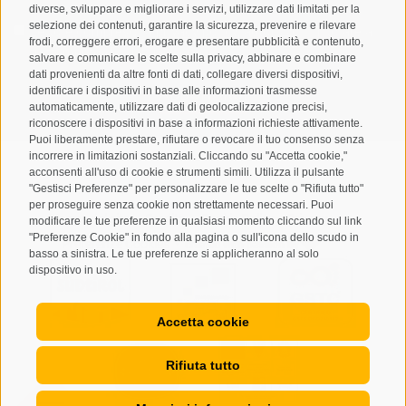
diverse, sviluppare e migliorare i servizi, utilizzare dati limitati per la
selezione dei contenuti, garantire la sicurezza, prevenire e rilevare
Letto e compreso la
privacy policy
, autorizzo il Titolare al
frodi, correggere errori, erogare e presentare pubblicità e contenuto,
trattamento dei dati personali
salvare e comunicare le scelte sulla privacy, abbinare e combinare
dati provenienti da altre fonti di dati, collegare diversi dispositivi,
identificare i dispositivi in base alle informazioni trasmesse
ABBONARSI
automaticamente, utilizzare dati di geolocalizzazione precisi,
riconoscere i dispositivi in base a informazioni richieste attivamente.
Puoi liberamente prestare, rifiutare o revocare il tuo consenso senza
incorrere in limitazioni sostanziali. Cliccando su "Accetta cookie,"
acconsenti all'uso di cookie e strumenti simili. Utilizza il pulsante
"Gestisci Preferenze" per personalizzare le tue scelte o "Rifiuta tutto"
per proseguire senza cookie non strettamente necessari. Puoi
Mappa del sito
Credits
Cookie Policy
Privacy
•
•
•
•
modificare le tue preferenze in qualsiasi momento cliccando sul link
"Preferenze Cookie" in fondo alla pagina o sull'icona dello scudo in
Preferenze Cookies
created with passion by
•
basso a sinistra. Le tue preferenze si applicheranno al solo
dispositivo in uso.
Accetta cookie
Rifiuta tutto