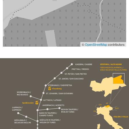
©
OpenStreetMap
contributors