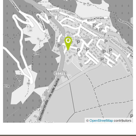
©
OpenStreetMap
contributors