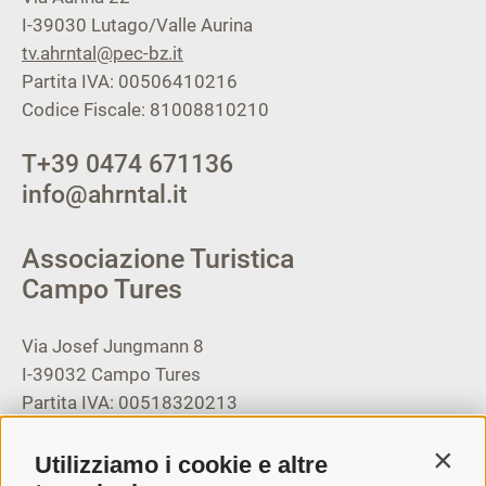
I-39030
Lutago/Valle Aurina
tv.ahrntal@pec-bz.it
Partita IVA: 00506410216
Codice Fiscale: 81008810210
T
+39 0474 671136
info@ahrntal.it
Associazione Turistica
Campo Tures
Via Josef Jungmann 8
I-39032
Campo Tures
Partita IVA: 00518320213
T
+39 0474 678076
Utilizziamo i cookie e altre
Contin