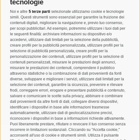
info@taufers.com
tecnologie
Noi e altre
5 terze parti
selezionate utilizziamo cookie e tecnologie
simili. Questi strumenti sono essenziali per garantire la fruizione dei
contenuti digitali, migliorare la navigazione e, previo tuo consenso,
per scopi pubblicitari. Ad esempio, potremmo utilizzare i tuoi dati per
Registrazione Newsletter
le seguenti finalità: archiviare informazioni su dispositivo e/o
accedervi, utilizzare dati limitati per la selezione della pubblicità,
creare profili per la pubblicità personalizzata, utilizzare profili per la
selezione di pubblicità personalizzata, creare profili per la
personalizzazione dei contenuti, utilizzare profili per la selezione di
contenuti personalizzati, misurare le prestazioni degli annunci,
misurare le prestazioni dei contenuti, comprendere il pubblico
attraverso statistiche o la combinazione di dati provenienti da fonti
diverse, sviluppare e migliorare i servizi, utilizzare dati limitati per la
selezione dei contenuti, garantire la sicurezza, prevenire e rilevare
Letto e compreso la
privacy policy
, autorizzo il Titolare al
frodi, correggere errori, erogare e presentare pubblicità e contenuto,
trattamento dei dati personali
salvare e comunicare le scelte sulla privacy, abbinare e combinare
dati provenienti da altre fonti di dati, collegare diversi dispositivi,
ABBONARSI
identificare i dispositivi in base alle informazioni trasmesse
automaticamente, utilizzare dati di geolocalizzazione precisi,
riconoscere i dispositivi in base a informazioni richieste attivamente.
Puoi liberamente prestare, rifiutare o revocare il tuo consenso senza
incorrere in limitazioni sostanziali. Cliccando su "Accetta cookie,"
acconsenti all'uso di cookie e strumenti simili. Utilizza il pulsante