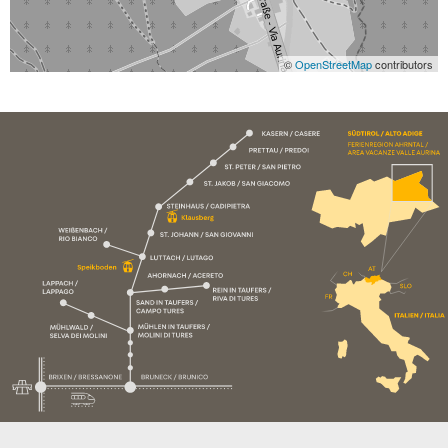
©
OpenStreetMap
contributors