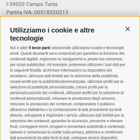
I-39032
Campo Tures
Partita IVA: 00518320213
T
+39 0474 678076
Utilizziamo i cookie e altre
Contin
info@taufers.com
tecnologie
Noi e altre
5 terze parti
selezionate utilizziamo cookie e tecnologie
simili. Questi strumenti sono essenziali per garantire la fruizione dei
contenuti digitali, migliorare la navigazione e, previo tuo consenso,
per scopi pubblicitari. Ad esempio, potremmo utilizzare i tuoi dati per
Registrazione Newsletter
le seguenti finalità: archiviare informazioni su dispositivo e/o
accedervi, utilizzare dati limitati per la selezione della pubblicità,
creare profili per la pubblicità personalizzata, utilizzare profili per la
selezione di pubblicità personalizzata, creare profili per la
personalizzazione dei contenuti, utilizzare profili per la selezione di
contenuti personalizzati, misurare le prestazioni degli annunci,
misurare le prestazioni dei contenuti, comprendere il pubblico
attraverso statistiche o la combinazione di dati provenienti da fonti
diverse, sviluppare e migliorare i servizi, utilizzare dati limitati per la
selezione dei contenuti, garantire la sicurezza, prevenire e rilevare
Letto e compreso la
privacy policy
, autorizzo il Titolare al
frodi, correggere errori, erogare e presentare pubblicità e contenuto,
trattamento dei dati personali
salvare e comunicare le scelte sulla privacy, abbinare e combinare
dati provenienti da altre fonti di dati, collegare diversi dispositivi,