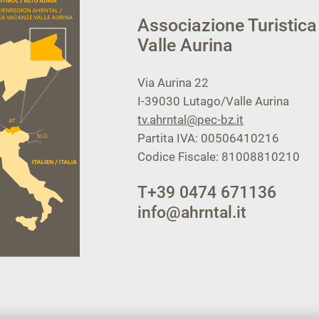
Associazione Turistica
Valle Aurina
Via Aurina 22
I-39030
Lutago/Valle Aurina
tv.ahrntal@pec-bz.it
Partita IVA: 00506410216
Codice Fiscale: 81008810210
T
+39 0474 671136
info@ahrntal.it