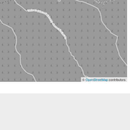
©
OpenStreetMap
contributors