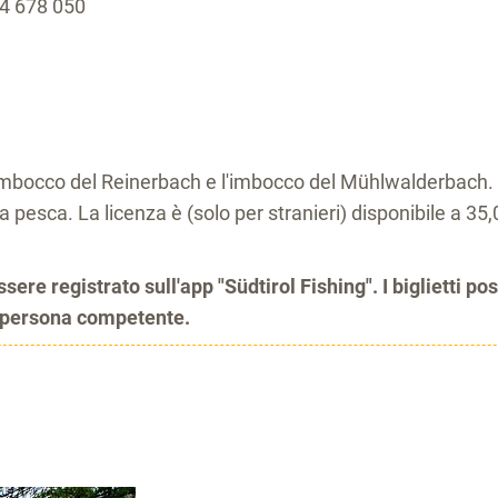
74 678 050
 l'imbocco del Reinerbach e l'imbocco del Mühlwalderbach.
la pesca. La licenza è (solo per stranieri) disponibile a 35,
ere registrato sull'app "Südtirol Fishing". I biglietti p
a persona competente.