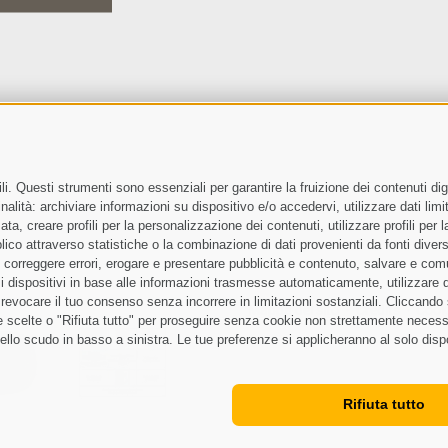
i. Questi strumenti sono essenziali per garantire la fruizione dei contenuti dig
Letto e compreso la
privacy policy
, autorizzo il Titolare al trattam
alità: archiviare informazioni su dispositivo e/o accedervi, utilizzare dati limita
zata, creare profili per la personalizzazione dei contenuti, utilizzare profili per
co attraverso statistiche o la combinazione di dati provenienti da fonti diverse, 
i, correggere errori, erogare e presentare pubblicità e contenuto, salvare e co
are i dispositivi in base alle informazioni trasmesse automaticamente, utilizzare 
o revocare il tuo consenso senza incorrere in limitazioni sostanziali. Cliccando
Mappa del sito
Credits
Cooki
•
•
tue scelte o "Rifiuta tutto" per proseguire senza cookie non strettamente neces
ello scudo in basso a sinistra. Le tue preferenze si applicheranno al solo disp
Rifiuta tutto