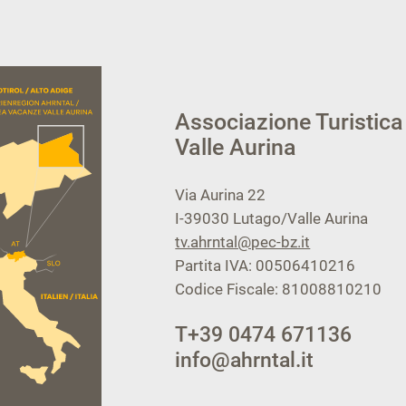
Associazione Turistica
Valle Aurina
Via Aurina 22
I-39030
Lutago/Valle Aurina
tv.ahrntal@pec-bz.it
Partita IVA: 00506410216
Codice Fiscale: 81008810210
T
+39 0474 671136
info@ahrntal.it