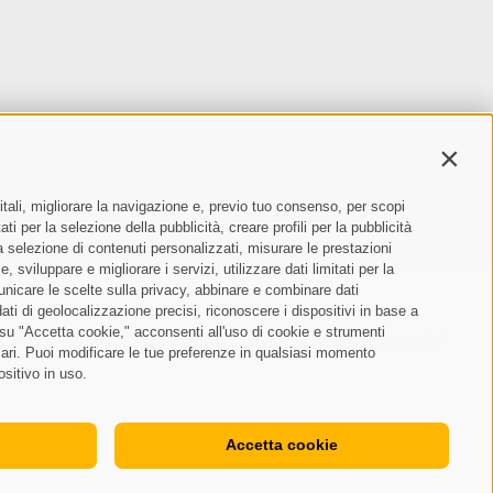
Contin
ABBONARSI
itali, migliorare la navigazione e, previo tuo consenso, per scopi
ento dei dati personali
ti per la selezione della pubblicità, creare profili per la pubblicità
 la selezione di contenuti personalizzati, misurare le prestazioni
sviluppare e migliorare i servizi, utilizzare dati limitati per la
municare le scelte sulla privacy, abbinare e combinare dati
dati di geolocalizzazione precisi, riconoscere i dispositivi in base a
 su "Accetta cookie," acconsenti all'uso di cookie e strumenti
e Policy
Privacy
Preferenze Cookies
created with passion by
•
•
•
sari. Puoi modificare le tue preferenze in qualsiasi momento
ositivo in uso.
Accetta cookie