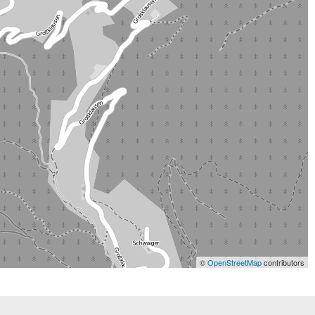
©
OpenStreetMap
contributors