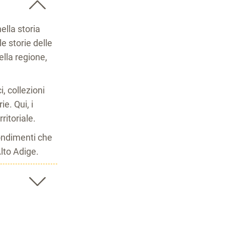
ella storia
e storie delle
ella regione,
, collezioni
e. Qui, i
ritoriale.
fondimenti che
lto Adige.