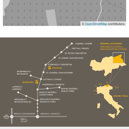
©
OpenStreetMap
contributors