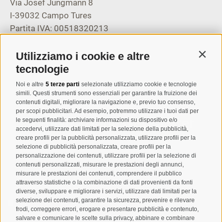
Via Josef Jungmann 8
I-39032
Campo Tures
Partita IVA: 00518320213
T
+39 0474 678076
Utilizziamo i cookie e altre
Contin
info@taufers.com
tecnologie
Noi e altre
5 terze parti
selezionate utilizziamo cookie e tecnologie
simili. Questi strumenti sono essenziali per garantire la fruizione dei
contenuti digitali, migliorare la navigazione e, previo tuo consenso,
per scopi pubblicitari. Ad esempio, potremmo utilizzare i tuoi dati per
Registrazione Newsletter
le seguenti finalità: archiviare informazioni su dispositivo e/o
accedervi, utilizzare dati limitati per la selezione della pubblicità,
creare profili per la pubblicità personalizzata, utilizzare profili per la
selezione di pubblicità personalizzata, creare profili per la
personalizzazione dei contenuti, utilizzare profili per la selezione di
contenuti personalizzati, misurare le prestazioni degli annunci,
misurare le prestazioni dei contenuti, comprendere il pubblico
attraverso statistiche o la combinazione di dati provenienti da fonti
diverse, sviluppare e migliorare i servizi, utilizzare dati limitati per la
selezione dei contenuti, garantire la sicurezza, prevenire e rilevare
Letto e compreso la
privacy policy
, autorizzo il Titolare al
frodi, correggere errori, erogare e presentare pubblicità e contenuto,
trattamento dei dati personali
salvare e comunicare le scelte sulla privacy, abbinare e combinare