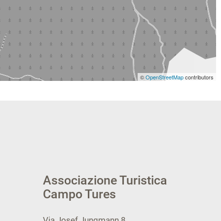
©
OpenStreetMap
contributors
Associazione Turistica
Campo Tures
Via Josef Jungmann 8