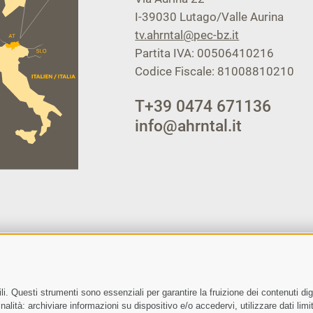
I-39030
Lutago/Valle Aurina
tv.ahrntal@pec-bz.it
Partita IVA: 00506410216
Codice Fiscale: 81008810210
T
+39 0474 671136
info@ahrntal.it
i. Questi strumenti sono essenziali per garantire la fruizione dei contenuti dig
Letto e compreso la
privacy policy
, autorizzo il Titolare al trattam
alità: archiviare informazioni su dispositivo e/o accedervi, utilizzare dati limita