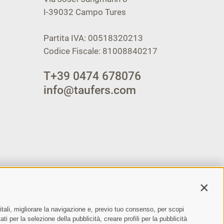
I-39032
Campo Tures
Partita IVA: 00518320213
Codice Fiscale: 81008840217
T
+39 0474 678076
info@taufers.com
Contin
ABBONARSI
itali, migliorare la navigazione e, previo tuo consenso, per scopi
ento dei dati personali
ti per la selezione della pubblicità, creare profili per la pubblicità