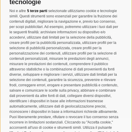
info@taufers.com
tecnologie
Noi e altre
5 terze parti
selezionate utilizziamo cookie e tecnologie
simili. Questi strumenti sono essenziali per garantire la fruizione dei
contenuti digitali, migliorare la navigazione e, previo tuo consenso,
per scopi pubblicitari. Ad esempio, potremmo utilizzare i tuoi dati per
Registrazione Newsletter
le seguenti finalità: archiviare informazioni su dispositivo e/o
accedervi, utilizzare dati limitati per la selezione della pubblicità,
creare profili per la pubblicità personalizzata, utilizzare profili per la
selezione di pubblicità personalizzata, creare profili per la
personalizzazione dei contenuti, utilizzare profili per la selezione di
contenuti personalizzati, misurare le prestazioni degli annunci,
misurare le prestazioni dei contenuti, comprendere il pubblico
attraverso statistiche o la combinazione di dati provenienti da fonti
diverse, sviluppare e migliorare i servizi, utilizzare dati limitati per la
selezione dei contenuti, garantire la sicurezza, prevenire e rilevare
Letto e compreso la
privacy policy
, autorizzo il Titolare al
frodi, correggere errori, erogare e presentare pubblicità e contenuto,
trattamento dei dati personali
salvare e comunicare le scelte sulla privacy, abbinare e combinare
dati provenienti da altre fonti di dati, collegare diversi dispositivi,
ABBONARSI
identificare i dispositivi in base alle informazioni trasmesse
automaticamente, utilizzare dati di geolocalizzazione precisi,
riconoscere i dispositivi in base a informazioni richieste attivamente.
Puoi liberamente prestare, rifiutare o revocare il tuo consenso senza
incorrere in limitazioni sostanziali. Cliccando su "Accetta cookie,"
acconsenti all'uso di cookie e strumenti simili. Utilizza il pulsante