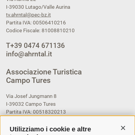
I-39030
Lutago/Valle Aurina
tv.ahrntal@pec-bz.it
Partita IVA: 00506410216
Codice Fiscale: 81008810210
T
+39 0474 671136
info@ahrntal.it
Associazione Turistica
Campo Tures
Via Josef Jungmann 8
I-39032
Campo Tures
Partita IVA: 00518320213
T
+39 0474 678076
Utilizziamo i cookie e altre
Contin