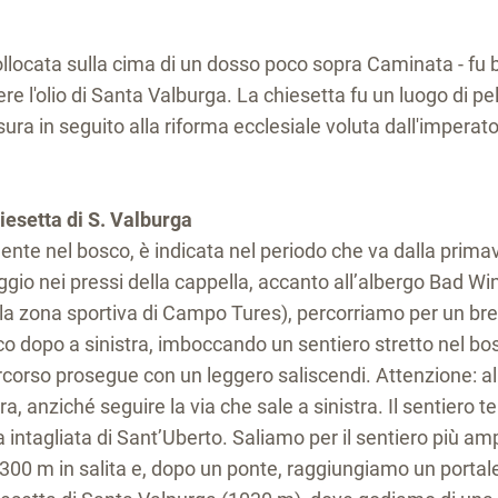
 collocata sulla cima di un dosso poco sopra Caminata - fu
ere l'olio di Santa Valburga. La chiesetta fu un luogo di pe
ra in seguito alla riforma ecclesiale voluta dall'imperat
esetta di S. Valburga
nte nel bosco, è indicata nel periodo che va dalla primav
io nei pressi della cappella, accanto all’albergo Bad Win
 zona sportiva di Campo Tures), percorriamo per un brev
o dopo a sinistra, imboccando un sentiero stretto nel bo
corso prosegue con un leggero saliscendi. Attenzione: al
anziché seguire la via che sale a sinistra. Il sentiero t
 intagliata di Sant’Uberto. Saliamo per il sentiero più amp
 300 m in salita e, dopo un ponte, raggiungiamo un portale