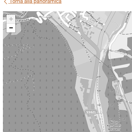
Torna alla panoramica
+
−