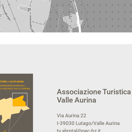
Associazione Turistica
Valle Aurina
Via Aurina 22
I-39030
Lutago/Valle Aurina
tv.ahrntal@pec-bz.it