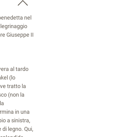
 benedetta nel
llegrinaggio
ore Giuseppe II
era al tardo
kel (lo
e tratto la
sco (non la
la
ermina in una
io a sinistra,
 di legno. Qui,