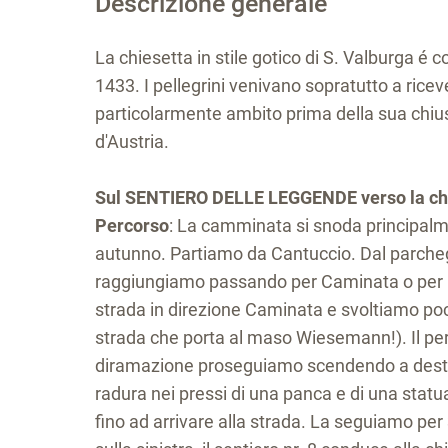
Descrizione generale
La chiesetta in stile gotico di S. Valburga é
1433. I pellegrini venivano sopratutto a ricev
particolarmente ambito prima della sua chiusu
d'Austria.
Sul SENTIERO DELLE LEGGENDE verso la chi
Percorso
: La camminata si snoda principalme
autunno. Partiamo da Cantuccio. Dal parchegg
raggiungiamo passando per Caminata o per la
strada in direzione Caminata e svoltiamo poc
strada che porta al maso Wiesemann!). Il per
diramazione proseguiamo scendendo a destra, 
radura nei pressi di una panca e di una statua
fino ad arrivare alla strada. La seguiamo per