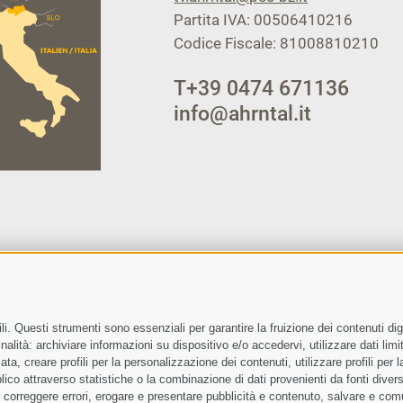
Partita IVA: 00506410216
Codice Fiscale: 81008810210
T
+39 0474 671136
info@ahrntal.it
i. Questi strumenti sono essenziali per garantire la fruizione dei contenuti dig
Letto e compreso la
privacy policy
, autorizzo il Titolare al trattam
alità: archiviare informazioni su dispositivo e/o accedervi, utilizzare dati limita
zata, creare profili per la personalizzazione dei contenuti, utilizzare profili per
co attraverso statistiche o la combinazione di dati provenienti da fonti diverse, 
i, correggere errori, erogare e presentare pubblicità e contenuto, salvare e co