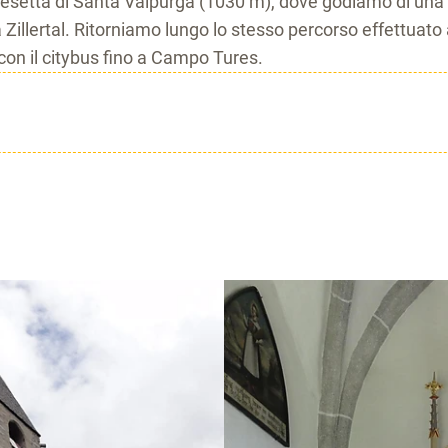
a chiesetta di Santa Valpurga (1030 m), dove godiamo di una
illertal. Ritorniamo lungo lo stesso percorso effettuato a
con il citybus fino a Campo Tures.