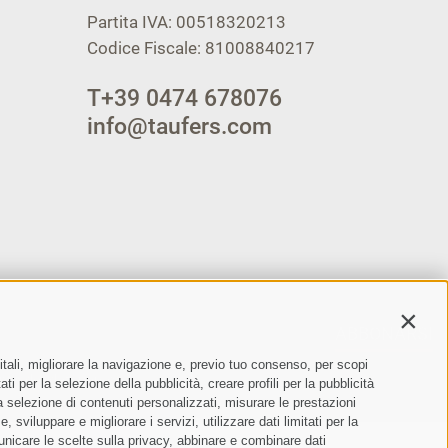
Partita IVA: 00518320213
Codice Fiscale: 81008840217
T
+39 0474 678076
info@taufers.com
Contin
ABBONARSI
itali, migliorare la navigazione e, previo tuo consenso, per scopi
ento dei dati personali
ti per la selezione della pubblicità, creare profili per la pubblicità
 la selezione di contenuti personalizzati, misurare le prestazioni
sviluppare e migliorare i servizi, utilizzare dati limitati per la
municare le scelte sulla privacy, abbinare e combinare dati