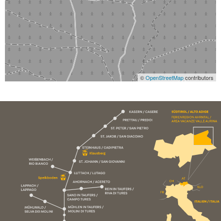
©
OpenStreetMap
contributors