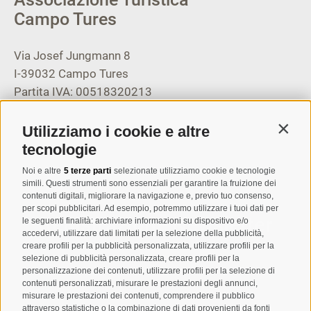
Campo Tures
Via Josef Jungmann 8
I-39032
Campo Tures
Partita IVA: 00518320213
T
+39 0474 678076
Utilizziamo i cookie e altre
Contin
info@taufers.com
tecnologie
Noi e altre
5 terze parti
selezionate utilizziamo cookie e tecnologie
simili. Questi strumenti sono essenziali per garantire la fruizione dei
contenuti digitali, migliorare la navigazione e, previo tuo consenso,
per scopi pubblicitari. Ad esempio, potremmo utilizzare i tuoi dati per
Registrazione Newsletter
le seguenti finalità: archiviare informazioni su dispositivo e/o
accedervi, utilizzare dati limitati per la selezione della pubblicità,
creare profili per la pubblicità personalizzata, utilizzare profili per la
selezione di pubblicità personalizzata, creare profili per la
personalizzazione dei contenuti, utilizzare profili per la selezione di
contenuti personalizzati, misurare le prestazioni degli annunci,
misurare le prestazioni dei contenuti, comprendere il pubblico
attraverso statistiche o la combinazione di dati provenienti da fonti