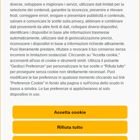
diverse, sviluppare e migliorare i servizi, utilizzare dati limitati per la
selezione dei contenuti, garantire la sicurezza, prevenire e rilevare
Letto e compreso la
privacy policy
, autorizzo il Titolare al
frodi, correggere errori, erogare e presentare pubblicità e contenuto,
trattamento dei dati personali
salvare e comunicare le scelte sulla privacy, abbinare e combinare
dati provenienti da altre fonti di dati, collegare diversi dispositivi,
ABBONARSI
identificare i dispositivi in base alle informazioni trasmesse
automaticamente, utilizzare dati di geolocalizzazione precisi,
riconoscere i dispositivi in base a informazioni richieste attivamente.
Puoi liberamente prestare, rifiutare o revocare il tuo consenso senza
incorrere in limitazioni sostanziali. Cliccando su "Accetta cookie,"
acconsenti all'uso di cookie e strumenti simili. Utilizza il pulsante
"Gestisci Preferenze" per personalizzare le tue scelte o "Rifiuta tutto"
per proseguire senza cookie non strettamente necessari. Puoi
Mappa del sito
Credits
Cookie Policy
Privacy
•
•
•
•
modificare le tue preferenze in qualsiasi momento cliccando sul link
"Preferenze Cookie" in fondo alla pagina o sull'icona dello scudo in
Preferenze Cookies
created with passion by
•
basso a sinistra. Le tue preferenze si applicheranno al solo
dispositivo in uso.
Accetta cookie
Rifiuta tutto