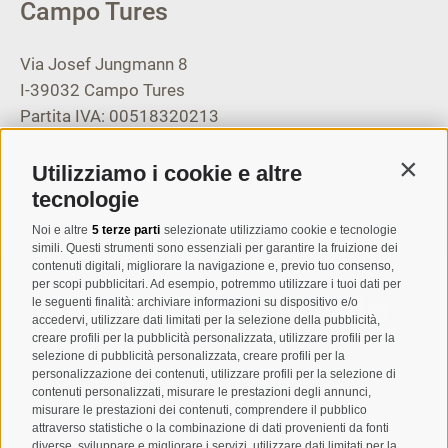
Campo Tures
Via Josef Jungmann 8
I-39032
Campo Tures
Partita IVA: 00518320213
T
+39 0474 678076
Utilizziamo i cookie e altre
Contin
info@taufers.com
tecnologie
Noi e altre
5 terze parti
selezionate utilizziamo cookie e tecnologie
simili. Questi strumenti sono essenziali per garantire la fruizione dei
contenuti digitali, migliorare la navigazione e, previo tuo consenso,
per scopi pubblicitari. Ad esempio, potremmo utilizzare i tuoi dati per
Registrazione Newsletter
le seguenti finalità: archiviare informazioni su dispositivo e/o
accedervi, utilizzare dati limitati per la selezione della pubblicità,
creare profili per la pubblicità personalizzata, utilizzare profili per la
selezione di pubblicità personalizzata, creare profili per la
personalizzazione dei contenuti, utilizzare profili per la selezione di
contenuti personalizzati, misurare le prestazioni degli annunci,
misurare le prestazioni dei contenuti, comprendere il pubblico
attraverso statistiche o la combinazione di dati provenienti da fonti
diverse, sviluppare e migliorare i servizi, utilizzare dati limitati per la