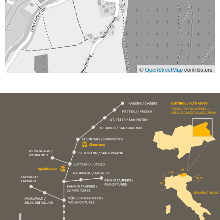
©
OpenStreetMap
contributors