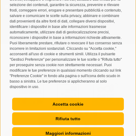
selezione dei contenuti, garantire la sicurezza, prevenire e rilevare
Letto e compreso la
privacy policy
, autorizzo il Titolare al
frodi, correggere errori, erogare e presentare pubblicità e contenuto,
trattamento dei dati personali
salvare e comunicare le scelte sulla privacy, abbinare e combinare
dati provenienti da altre fonti di dati, collegare diversi dispositivi,
ABBONARSI
identificare i dispositivi in base alle informazioni trasmesse
automaticamente, utilizzare dati di geolocalizzazione precisi,
riconoscere i dispositivi in base a informazioni richieste attivamente.
Puoi liberamente prestare, rifiutare o revocare il tuo consenso senza
incorrere in limitazioni sostanziali. Cliccando su "Accetta cookie,"
acconsenti all'uso di cookie e strumenti simili. Utilizza il pulsante
"Gestisci Preferenze" per personalizzare le tue scelte o "Rifiuta tutto"
per proseguire senza cookie non strettamente necessari. Puoi
Mappa del sito
Credits
Cookie Policy
Privacy
•
•
•
•
modificare le tue preferenze in qualsiasi momento cliccando sul link
"Preferenze Cookie" in fondo alla pagina o sull'icona dello scudo in
Preferenze Cookies
created with passion by
•
basso a sinistra. Le tue preferenze si applicheranno al solo
dispositivo in uso.
Accetta cookie
Rifiuta tutto
Maggiori informazioni